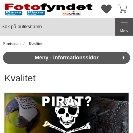
Startsidan för butiksnamn
Mina favorite
Sök
Sök på butiksnamn
Genomför
Meny
Startsidan
Kvalitet
Meny - informationssidor
Kvalitet