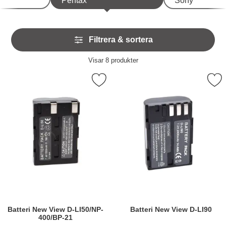
Pentax
Sony
Hoppa
Filtrera & sortera
över
filtersektionen
Filtrera & sortera
Visar
8
produkter
produktlista
rkera batteri New View D-LI50/NP-400/BP-21 som favorit
Markera batteri New View 
Batteri New View D-LI50/NP-
Batteri New View D-LI90
400/BP-21