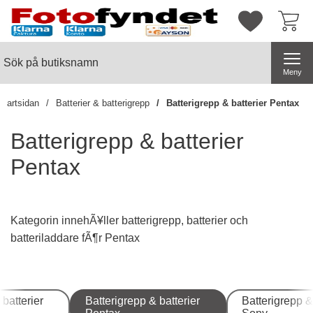
Startsidan för butiksnamn
Mina favorite
Sök
Sök på butiksnamn
Genomför
Meny
Startsidan
Batterier & batterigrepp
Batterigrepp & batterier Pentax
Batterigrepp & batterier
Pentax
Kategorin innehÃ¥ller batterigrepp, batterier och
batteriladdare fÃ¶r Pentax
Underkategorier
 batterier
Batterigrepp & batterier
Batterigrepp &