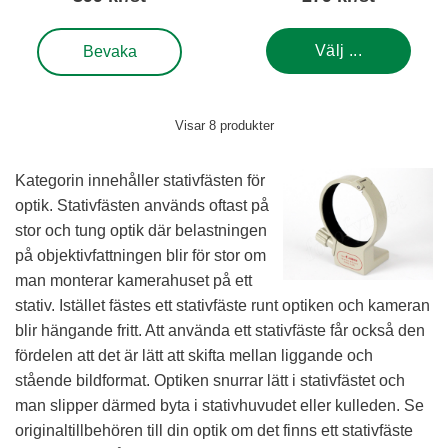
, Stativfäste till EF 70-200/2,8 L USM
Välj ...
Bevaka
Visar
8
produkter
Kategorin innehåller stativfästen för
optik. Stativfästen används oftast på
stor och tung optik där belastningen
på objektivfattningen blir för stor om
man monterar kamerahuset på ett
stativ. Istället fästes ett stativfäste runt optiken och kameran
blir hängande fritt. Att använda ett stativfäste får också den
fördelen att det är lätt att skifta mellan liggande och
stående bildformat. Optiken snurrar lätt i stativfästet och
man slipper därmed byta i stativhuvudet eller kulleden. Se
originaltillbehören till din optik om det finns ett stativfäste