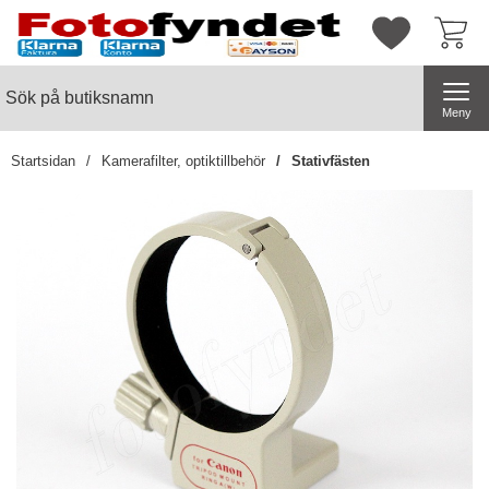
Startsidan för butiksnamn
Mina favorite
Sök
Sök på butiksnamn
Genomför
Meny
Startsidan
Kamerafilter, optiktillbehör
Stativfästen