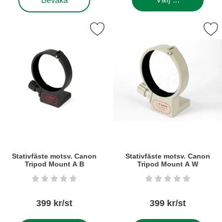
Bevaka
kera stativfäste motsv. Canon Tripod Mount A B som favorit
Markera stativfäste motsv. Canon T
Stativfäste motsv. Canon
Stativfäste motsv. Canon
Tripod Mount A B
Tripod Mount A W
Art. nr5257
Art. nr5174
Betyg: 0 stjärnor av 5
Betyg: 0 stjärnor a
399 kr/st
399 kr/st