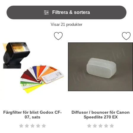
Hoppa
Filtrera & sortera
över
filtersektionen
Filtrera & sortera
Visar
21
produkter
produktlista
Markera färgfilter för blixt Godox CF-07, sats som favorit
Markera diffusor / bouncer för Canon
Färgfilter för blixt Godox CF-
Diffusor / bouncer för Canon
07, sats
Speedlite 270 EX
Art. nr6333
Art. nr5489
Betyg: 0 stjärnor av 5
Betyg: 0 stjärnor a