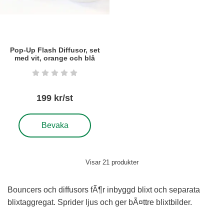
Pop-Up Flash Diffusor, set
med vit, orange och blå
Art. nr5485
Betyg: 0 stjärnor av 5
199 kr/st
, Pop-Up Flash Diffusor, set med vit, orange och blå
Bevaka
Visar
21
produkter
Bouncers och diffusors fÃ¶r inbyggd blixt och separata
blixtaggregat. Sprider ljus och ger bÃ¤ttre blixtbilder.