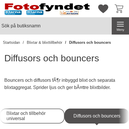
Startsidan för butiksnamn
Mina favorite
Sök
Sök på butiksnamn
Genomför
Meny
Startsidan
Blixtar & blixttillbehör
Diffusors och bouncers
Diffusors och bouncers
Bouncers och diffusors fÃ¶r inbyggd blixt och separata
blixtaggregat. Sprider ljus och ger bÃ¤ttre blixtbilder.
Underkategorier
Blixtar och tillbehör
Diffusors och bouncers
universal