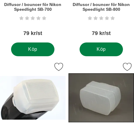
Diffusor / bouncer för Nikon
Diffusor / bouncer för Nikon
Speedlight SB-700
Speedlight SB-800
Art. nr5820
Art. nr5491
Betyg: 0 stjärnor av 5
Betyg: 0 stjärnor a
79 kr/st
79 kr/st
Köp
Köp
a diffusor / bouncer för Nikon Speedlight SB-900 som favorit
Markera diffusor / bouncer för S