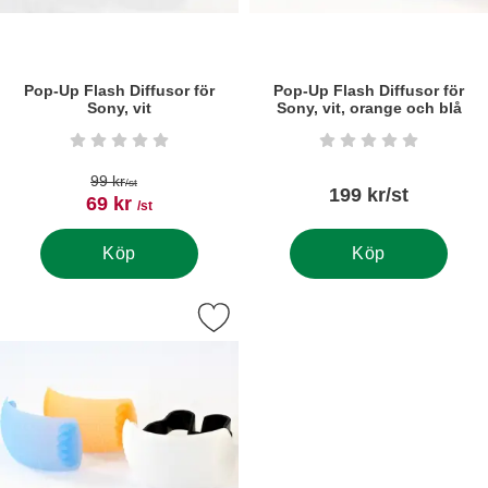
Pop-Up Flash Diffusor för
Pop-Up Flash Diffusor för
Sony, vit
Sony, vit, orange och blå
Art. nr5436
Art. nr5454
Betyg: 0 stjärnor av 5
Betyg: 0 stjärnor a
tidigare pris
99 kr
/st
199 kr/st
rea pris
69 kr
/st
Köp
Köp
 pop-Up Flash Diffusor, set med vit, orange och blå som favorit