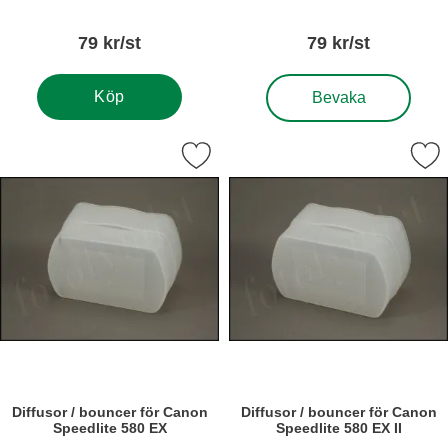
Betyg: 0 stjärnor av 5
Betyg: 0 stjärnor a
79 kr/st
79 kr/st
, Diffusor / bouncer för 
Köp
Bevaka
ra diffusor / bouncer för Canon Speedlite 580 EX som favorit
Markera diffusor / bouncer för Canon 
Diffusor / bouncer för Canon
Diffusor / bouncer för Canon
Speedlite 580 EX
Speedlite 580 EX II