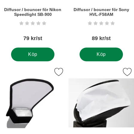
Diffusor / bouncer för Nikon
Diffusor / bouncer för Sony
Speedlight SB-900
HVL-F58AM
Art. nr5492
Art. nr5497
Betyg: 0 stjärnor av 5
Betyg: 0 stjärnor a
79 kr/st
89 kr/st
Köp
Köp
Markera diffusor för extern blixt som favorit
Markera diffusor / bouncer av strumpt