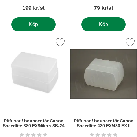
199 kr/st
79 kr/st
Köp
Köp
usor / bouncer för Canon Speedlite 380 EX/Nikon SB-24 som fav
Markera diffusor / bouncer för Canon Spee
Diffusor / bouncer för Canon
Diffusor / bouncer för Canon
Speedlite 380 EX/Nikon SB-24
Speedlite 430 EX/430 EX II
Art. nr5882
Art. nr5488