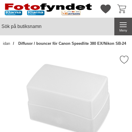
Startsidan för butiksnamn
Mina favorite
Sök
Sök på butiksnamn
Genomför
Meny
tsidan
Diffusor / bouncer för Canon Speedlite 380 EX/Nikon SB-24
Markera diffusor / bouncer för Canon Speed