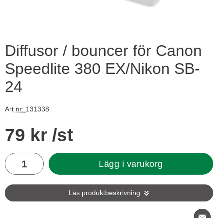
Diffusor / bouncer för Canon
Speedlite 380 EX/Nikon SB-
24
Art nr:
131338
Handla denna produkt Diffusor / bouncer för Canon Speedlit
pris
79 kr
/st
antal
Lägg i varukorg
Läs produktbeskrivning