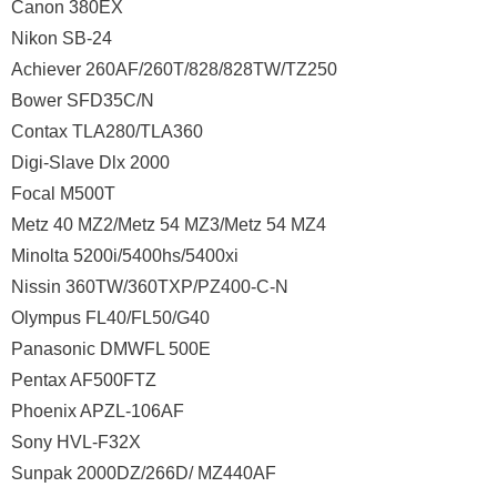
Canon 380EX
Nikon SB-24
Achiever 260AF/260T/828/828TW/TZ250
Bower SFD35C/N
Contax TLA280/TLA360
Digi-Slave Dlx 2000
Focal M500T
Metz 40 MZ2/Metz 54 MZ3/Metz 54 MZ4
Minolta 5200i/5400hs/5400xi
Nissin 360TW/360TXP/PZ400-C-N
Olympus FL40/FL50/G40
Panasonic DMWFL 500E
Pentax AF500FTZ
Phoenix APZL-106AF
Sony HVL-F32X
Sunpak 2000DZ/266D/ MZ440AF