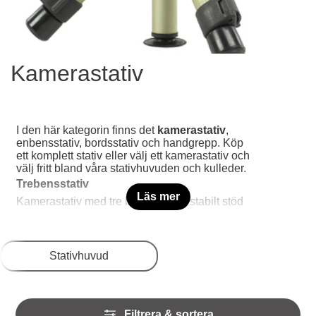
Kamerastativ
I den här kategorin finns det
kamerastativ
,
enbensstativ, bordsstativ och handgrepp. Köp
ett komplett stativ eller välj ett kamerastativ och
välj fritt bland våra stativhuvuden och kulleder.
Trebensstativ
Läs mer
Kamerastativ med tre ben som ger stabilt stöd
för din kamera. Välj kamerastativet utifrån vikt
på kamera och optik. Vanliga material är
Underkategorier
aluminium, kolfiber och trä.
Stativhuvud
Enbensstativ
Ett kamerastativ med ett ben, som ger något
Hoppa
Filtrera & sortera