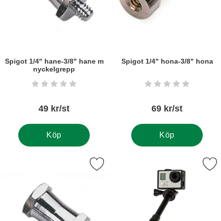
Spigot 1/4" hane-3/8" hane m
Spigot 1/4" hona-3/8" hona
nyckelgrepp
Art. nr5744
Art. nr5746
Betyg: 0 stjärnor av 5
Betyg: 0 stjärnor a
49 kr/st
69 kr/st
Köp
Köp
kera spigot 1/4" hona-3/8" hona m nyckelgrepp som favorit
Markera stativ för självporträtt, Ca