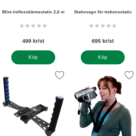
Blixt-/reflexskärmsstativ 2,6 m
Stativvagn för trebensstativ
Art. nr6215
Art. nr6239
Betyg: 0 stjärnor av 5
Betyg: 0 stjärnor a
499 kr/st
695 kr/st
Köp
Köp
Markera axelrigg König DSLR-rigg som favorit
Markera nackstativ Kö