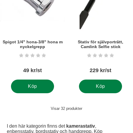
Spigot 1/4" hona-3/8" hona m
Stativ för självporträtt,
nyckelgrepp
Camlink Selfie stick
Art. nr5747
Art. nr6185
Betyg: 0 stjärnor av 5
Betyg: 0 stjärnor a
49 kr/st
229 kr/st
Köp
Köp
Visar
32
produkter
I den här kategorin finns det
kamerastativ
,
enbensstativ, bordsstativ och handgrepp. Köp