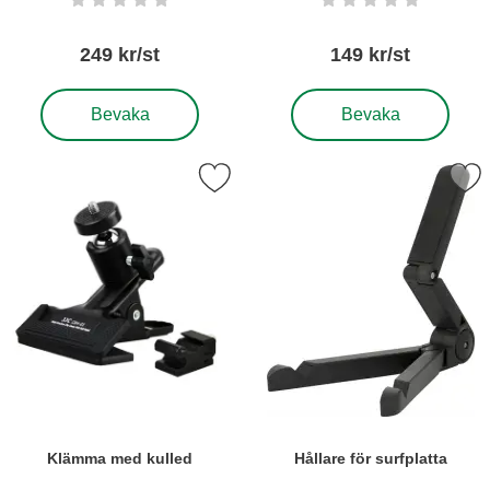
Betyg: 0 stjärnor av 5
Betyg: 0 stjärnor a
249 kr/st
149 kr/st
, Trebensstativ König KN-30
, Bordsstativ König Pro
Bevaka
Bevaka
Markera klämma med kulled som favorit
Markera hållare för surf
Klämma med kulled
Hållare för surfplatta