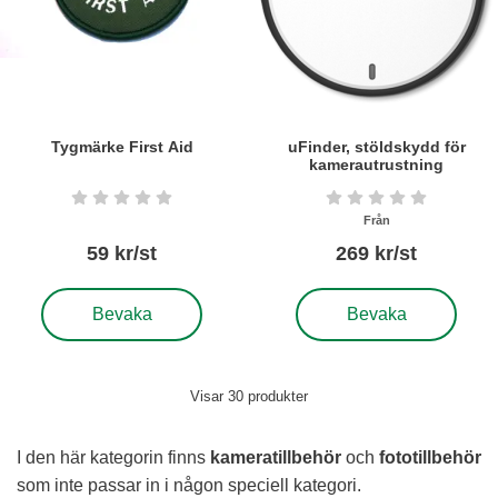
Tygmärke First Aid
uFinder, stöldskydd för
kamerautrustning
Art. nr6284
Art. nr6054
Betyg: 0 stjärnor av 5
Betyg: 0 stjärnor a
Från
59 kr/st
269 kr/st
, Tygmärke First Aid
, uFinder, stöldskydd för
Bevaka
Bevaka
Visar
30
produkter
I den här kategorin finns
kameratillbehör
och
fototillbehör
som inte passar in i någon speciell kategori.