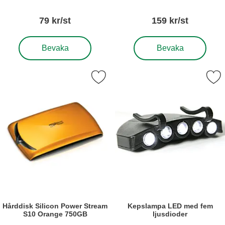
79 kr/st
159 kr/st
, Gråkort, set med 3st
, Hållare för surfplatta på
Bevaka
Bevaka
 hårddisk Silicon Power Stream S10 Orange 750GB som favorit
Markera kepslampa LED med fem
Hårddisk Silicon Power Stream
Kepslampa LED med fem
S10 Orange 750GB
ljusdioder