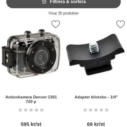
Filtrera & sortera
över
sakerna som gör det roligt att fotografera!
filtersektionen
Filtrera & sortera
Visar
30
produkter
produktlista
Markera actionkamera Denver 1301 720 p som favorit
Markera adapter blixtsko 
Actionkamera Denver 1301
Adapter blixtsko - 1/4''
720 p
Art. nr6108
Art. nr6266
Betyg: 0 stjärnor av 5
Betyg: 0 stjärnor a
595 kr/st
69 kr/st