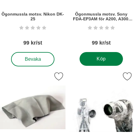
Ögonmussla motsv. Nikon DK-
Ögonmussla motsv. Sony
25
FDA-EP3AM för A200, A300,
A350
Art. nr6084
Art. nr6032
Betyg: 0 stjärnor av 5
Betyg: 0 stjärnor a
99 kr/st
99 kr/st
, Ögonmussla motsv. Nikon DK-25
Köp
Bevaka
Markera putsduk mikrofiber som favorit
Markera regnskydd för system