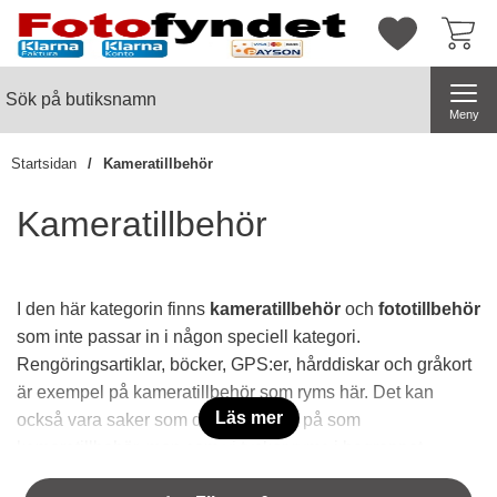
Startsidan för butiksnamn
Mina favorite
Sök
Sök på butiksnamn
Genomför
Meny
Startsidan
Kameratillbehör
Kameratillbehör
I den här kategorin finns
kameratillbehör
och
fototillbehör
som inte passar in i någon speciell kategori.
Rengöringsartiklar, böcker, GPS:er, hårddiskar och gråkort
är exempel på kameratillbehör som ryms här. Det kan
Läs mer
också vara saker som du inte tänker på som
kameratillbehör, men som vi tycker ryms i begreppet.
Hoppa
För det är kort sagt kameratillbehören som är de små