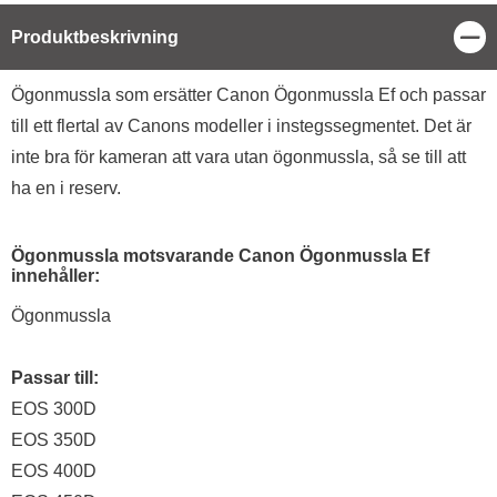
Stä
Produktbeskrivning
Produktbeskrivning
Ögonmussla som ersätter Canon Ögonmussla Ef och passar
till ett flertal av Canons modeller i instegssegmentet. Det är
inte bra för kameran att vara utan ögonmussla, så se till att
ha en i reserv.
Ögonmussla motsvarande Canon Ögonmussla Ef
innehåller:
Ögonmussla
Passar till:
EOS 300D
EOS 350D
EOS 400D