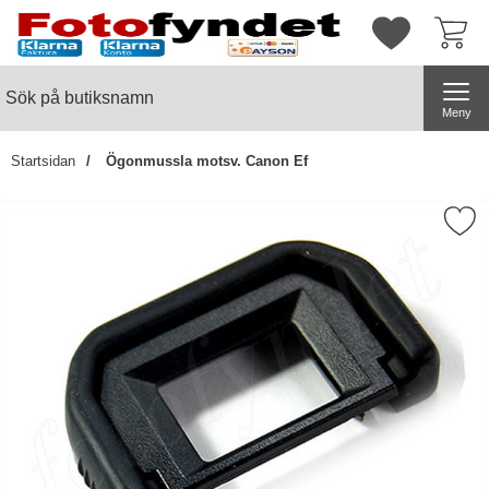
Startsidan för butiksnamn
Mina favorite
Sök
Sök på butiksnamn
Genomför
Meny
Startsidan
Ögonmussla motsv. Canon Ef
Markera Ögonmussla motsv. 