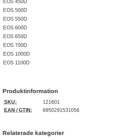
EOS 450D
EOS 500D
EOS 550D
EOS 600D
EOS 650D
EOS 700D
EOS 1000D
EOS 1100D
Produktinformation
SKU:
121601
EAN / GTIN:
6950291531056
Relaterade kategorier