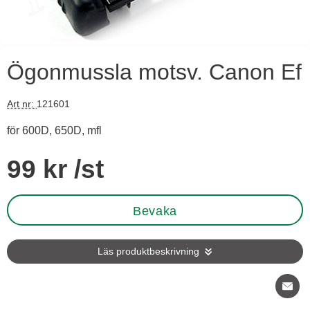
Ögonmussla motsv. Canon Ef
Art nr:
121601
för 600D, 650D, mfl
Handla denna produkt Ögonmussla motsv. Canon Ef
pris
99 kr
/st
Bevaka
Läs produktbeskrivning