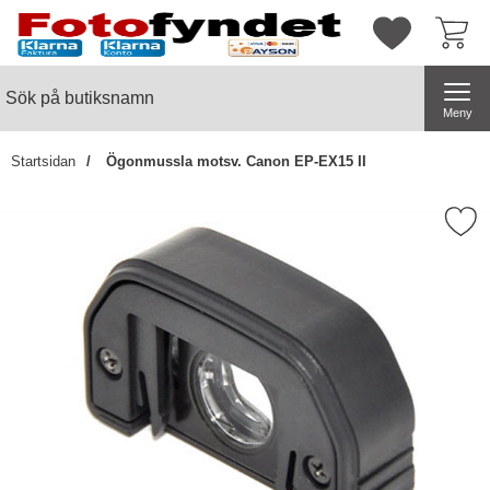
Startsidan för butiksnamn
Mina favorite
Sök
Sök på butiksnamn
Genomför
Meny
Startsidan
Ögonmussla motsv. Canon EP-EX15 II
Markera Ögonmussla motsv. Cano