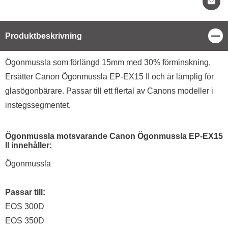
Stä
Produktbeskrivning
Produktbeskrivning
Ögonmussla som förlängd 15mm med 30% förminskning.
Ersätter Canon Ögonmussla EP-EX15 II och är lämplig för
glasögonbärare. Passar till ett flertal av Canons modeller i
instegssegmentet.
Ögonmussla motsvarande Canon Ögonmussla EP-EX15
II innehåller:
Ögonmussla
Passar till:
EOS 300D
EOS 350D