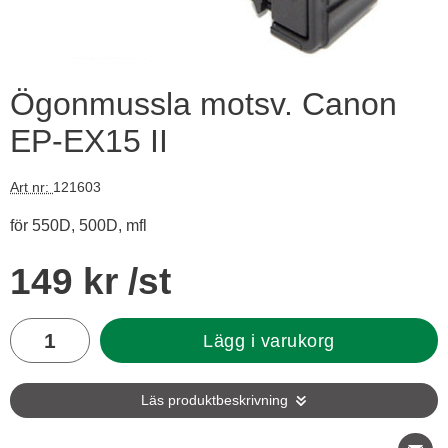
Ögonmussla motsv. Canon
EP-EX15 II
Art nr:
121603
för 550D, 500D, mfl
Handla denna produkt Ögonmussla motsv. Canon EP-EX15 II
pris
149 kr
/st
antal
Lägg i varukorg
Läs produktbeskrivning