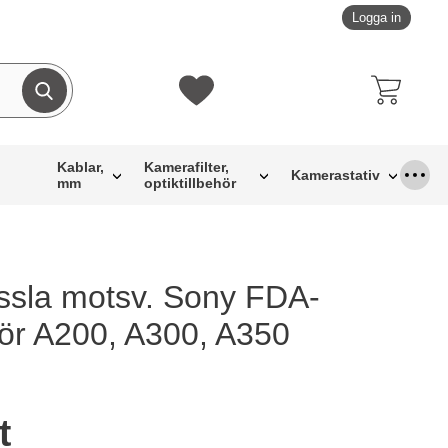
Logga in
Genomför sökning
Mina favoriter
Kablar,
Kamerafilter,
Kamerastativ
mm
optiktillbehör
sla motsv. Sony FDA-
0 som favorit
r A200, A300, A350
dukt Ögonmussla motsv. Sony FDA-EP3AM för A200, A300, A
t