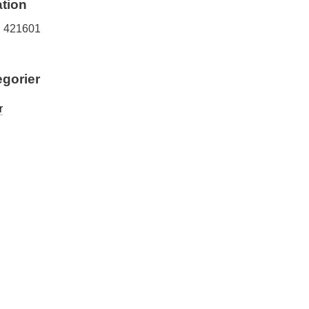
tion
421601
egorier
r