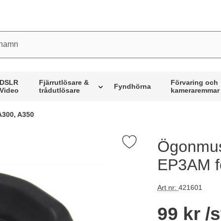
mn
DSLR
Fjärrutlösare &
Förvaring och
Fyndhörna
Video
trådutlösare
kameraremmar
300, A350
Ögonmus
kera Ögonmussla motsv. Sony FDA-EP3AM för A200, A300, A35
EP3AM fö
Art nr:
421601
Handla denna pro
pris
99 kr
/s