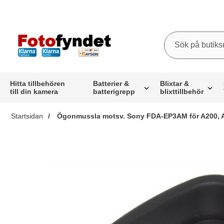
Sök
Sök på butiksna
Startsidan för butiksnamn
Hitta tillbehören
Batterier &
Blixtar &
till din kamera
batterigrepp
blixttillbehör
Startsidan
Ögonmussla motsv. Sony FDA-EP3AM för A200, A
Mar