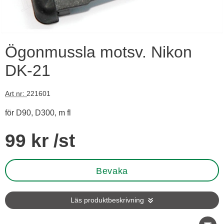
Ögonmussla motsv. Nikon
DK-21
Art nr:
221601
för D90, D300, m fl
Handla denna produkt Ögonmussla motsv. Nikon DK-21
pris
99 kr
/st
Bevaka
Läs produktbeskrivning