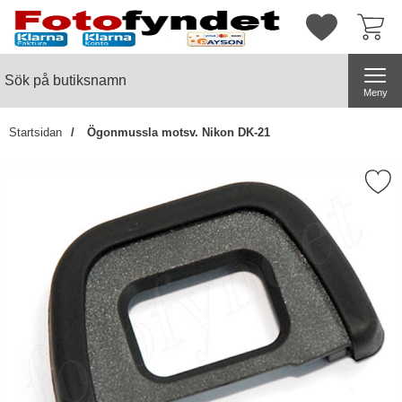
Startsidan för butiksnamn
Mina favorite
Sök
Sök på butiksnamn
Genomför
Meny
Startsidan
Ögonmussla motsv. Nikon DK-21
Markera Ögonmussla motsv. Ni