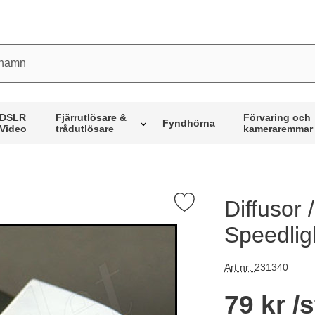
mn
DSLR
Fjärrutlösare &
Förvaring och
Fyndhörna
Video
trådutlösare
kameraremmar
Diffusor 
Markera diffusor / bouncer för Nikon Speedlight SB-400 som 
Speedlig
Art nr:
231340
Handla denna prod
pris
79 kr
/s