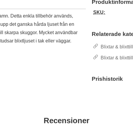
Produktinforma
SKU:
namn. Detta enkla tillbehör används,
 upp det ganska hårda ljuset från en
 till skarpa skuggor. Mycket användbar
Relaterade kat
dsar blixtljuset i tak eller väggar.
Blixtar & blixtti
Blixtar & blixtti
Prishistorik
Recensioner