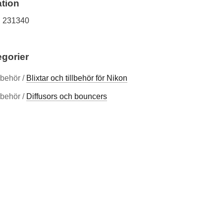
tion
231340
egorier
llbehör /
Blixtar och tillbehör för Nikon
llbehör /
Diffusors och bouncers