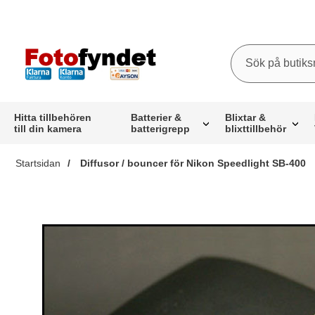
Sök
Sök på butiksna
Startsidan för butiksnamn
Hitta tillbehören
Batterier &
Blixtar &
till din kamera
batterigrepp
blixttillbehör
Startsidan
Diffusor / bouncer för Nikon Speedlight SB-400