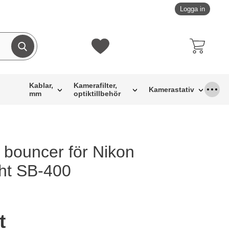
Logga in
Genomför sökning
Mina favoriter
Kablar,
Kamerafilter,
Kamerastativ
mm
optiktillbehör
/ bouncer för Nikon
favorit
ht SB-400
ukt Diffusor / bouncer för Nikon Speedlight SB-400
t