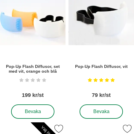
Pop-Up Flash Diffusor, set
Pop-Up Flash Diffusor, vit
med vit, orange och blå
Art. nr5485
Art. nr5201
Betyg: 0 stjärnor av 5
Betyg: 5 stjärnor a
199 kr/st
79 kr/st
, Pop-Up Flash Diffusor, set med vit, orange och blå
, Pop-Up Flash Diffusor, v
Bevaka
Bevaka
Markera reverseringsring f Canon som favorit
Markera slavblixtutlösare Yon