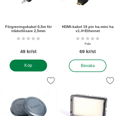
Förgreningskabel 0,5m för
HDMI-kabel 19 pin ha-mini ha
trådutlösare 2,5mm
v1.4+Ethernet
Art. nr5644
Art. nr5614
Betyg: 0 stjärnor av 5
Betyg: 0 stjärnor a
Från
49 kr/st
69 kr/st
, HDMI-kabel 19 pin ha-m
Köp
Bevaka
era kamerahuslock/bakre objektivlock set Canon som favorit
Markera lED-ljus för foto & vi