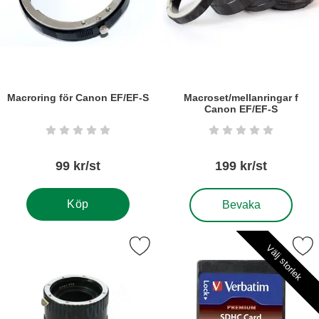
Macroring för Canon EF/EF-S
Macroset/mellanringar f
Canon EF/EF-S
Art. nr5361
Art. nr5252
Betyg: 0 stjärnor av 5
Betyg: 0 stjärnor a
99 kr/st
199 kr/st
, Macroset/mellanringar 
Köp
Bevaka
a mellanringar MeiKe, kopplad för Canon EF/EF-S som favorit
Markera minneskort Verbatim
Välj storlek