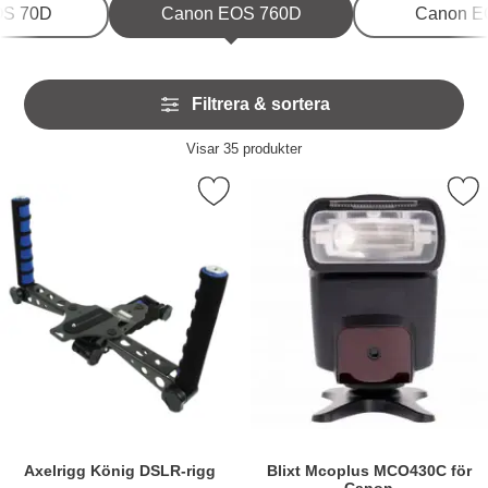
OS 70D
Canon EOS 760D
Canon E
Hoppa
Filtrera & sortera
över
filtersektionen
Filtrera & sortera
Visar
35
produkter
produktlista
Markera axelrigg König DSLR-rigg som favorit
Markera blixt Mcoplus MCO430
Axelrigg König DSLR-rigg
Blixt Mcoplus MCO430C för