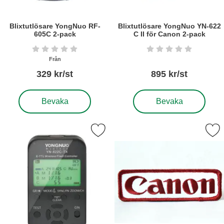
Blixtutlösare YongNuo RF-
Blixtutlösare YongNuo YN-622
605C 2-pack
C II för Canon 2-pack
Art. nr6306
Art. nr6304
Betyg: 0 stjärnor av 5
Betyg: 0 stjärnor a
Från
329 kr/st
895 kr/st
, Blixtutlösare YongNuo RF-605C 2-pack
, Blixtutlösare YongNuo 
Bevaka
Bevaka
ra blixtutlösare YongNuo YN-622C-TX för Canon som favorit
Markera broderat tygmärk