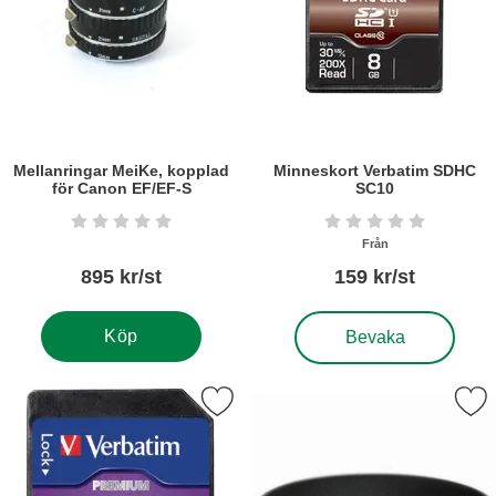
Mellanringar MeiKe, kopplad
Minneskort Verbatim SDHC
för Canon EF/EF-S
SC10
Art. nr5912
Art. nr6280
Betyg: 0 stjärnor av 5
Betyg: 0 stjärnor a
Från
895 kr/st
159 kr/st
, Minneskort Verbatim 
Köp
Bevaka
Markera minneskort Verbatim SDXC SC10 som favorit
Markera motljusskydd motsv. C