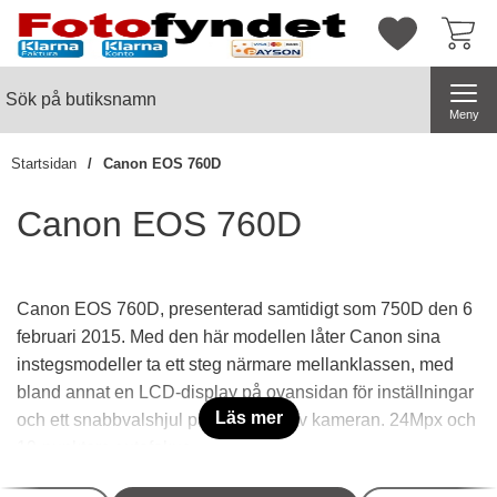
Startsidan för butiksnamn
Mina favorite
Sök
Sök på butiksnamn
Genomför
Meny
Startsidan
Canon EOS 760D
Canon EOS 760D
Canon EOS 760D, presenterad samtidigt som 750D den 6
februari 2015. Med den här modellen låter Canon sina
instegsmodeller ta ett steg närmare mellanklassen, med
bland annat en LCD-display på ovansidan för inställningar
Läs mer
och ett snabbvalshjul på baksidan av kameran. 24Mpx och
19-punkters autofokus.
Underkategorier