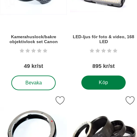
Kamerahuslock/bakre
LED-ljus för foto & video, 168
objektivlock set Canon
LED
Art. nr5671
Art. nr6269
Betyg: 0 stjärnor av 5
Betyg: 0 stjärnor a
49 kr/st
895 kr/st
, Kamerahuslock/bakre objektivlock set Canon
Köp
Bevaka
Markera macroring för Canon EF/EF-S som favorit
Markera macroset/mellanringar f