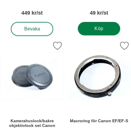
Betyg: 0 stjärnor av 5
Betyg: 0 stjärnor a
449 kr/st
49 kr/st
, Blixtutlösare YongNuo YN-622C-TX för Canon
Köp
Bevaka
era kamerahuslock/bakre objektivlock set Canon som favorit
Markera macroring för Cano
Kamerahuslock/bakre
Macroring för Canon EF/EF-S
objektivlock set Canon