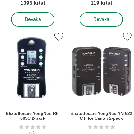
1395 kr/st
119 kr/st
, Blixt YongNuo Speedlite YN685 för Canon
, Blixtskoadapter/synkutt
Bevaka
Bevaka
rkera blixtutlösare YongNuo RF-605C 2-pack som favorit
Markera blixtutlösare YongNuo YN-622 C
Blixtutlösare YongNuo RF-
Blixtutlösare YongNuo YN-622
605C 2-pack
C II för Canon 2-pack
Art. nr6306
Art. nr6304
Betyg: 0 stjärnor av 5
Betyg: 0 stjärnor a
Från