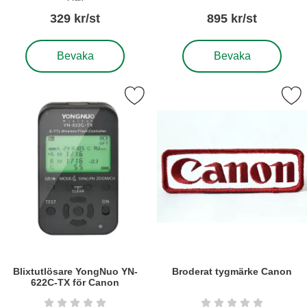
329 kr/st
895 kr/st
, Blixtutlösare YongNuo RF-605C 2-pack
, Blixtutlösare YongNuo 
Bevaka
Bevaka
ra blixtutlösare YongNuo YN-622C-TX för Canon som favorit
Markera broderat tygmärk
Blixtutlösare YongNuo YN-
Broderat tygmärke Canon
622C-TX för Canon
Art. nr6305
Art. nr5164