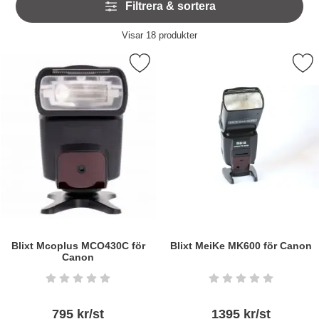
Filtrera & sortera
över
filtersektionen
Filtrera & sortera
Visar
18
produkter
produktlista
Markera blixt Mcoplus MCO430C för Canon som favorit
Markera blixt MeiKe MK600 
Blixt Mcoplus MCO430C för
Blixt MeiKe MK600 för Canon
Canon
Art. nr6220
Art. nr6122
Betyg: 0 stjärnor av 5
Betyg: 0 stjärnor a
795 kr/st
1395 kr/st