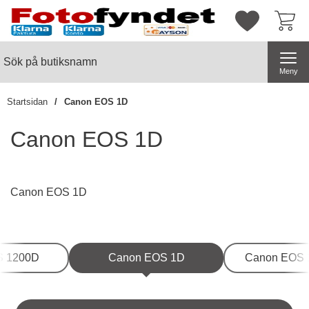
Startsidan för butiksnamn
Mina favorite
Sök
Sök på butiksnamn
Genomför
Meny
Startsidan
Canon EOS 1D
Canon EOS 1D
Canon EOS 1D
Underkategorier
S 1200D
Canon EOS 1D
Canon EOS 1
Hoppa