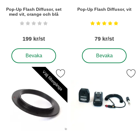
Pop-Up Flash Diffusor, set
Pop-Up Flash Diffusor, vit
med vit, orange och blå
Art. nr5485
Art. nr5201
Betyg: 0 stjärnor av 5
Betyg: 5 stjärnor a
199 kr/st
79 kr/st
, Pop-Up Flash Diffusor, set med vit, orange och blå
, Pop-Up Flash Diffusor, v
Bevaka
Bevaka
Välj filtergänga
Markera reverseringsring f Canon som favorit
Markera slavblixtutlösare Yon