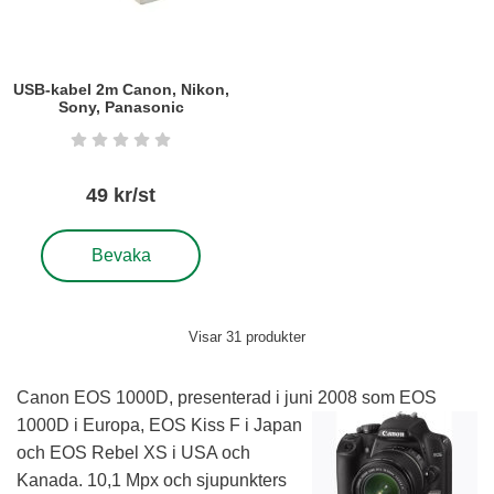
USB-kabel 2m Canon, Nikon,
Sony, Panasonic
Art. nr5809
Betyg: 0 stjärnor av 5
49 kr/st
, USB-kabel 2m Canon, Nikon, Sony, Panasonic
Bevaka
Visar
31
produkter
Canon EOS 1000D, presenterad i juni 2008 som EOS
1000D i
Europa, EOS Kiss F i Japan
och EOS Rebel XS i USA och
Kanada. 10,1 Mpx och sjupunkters