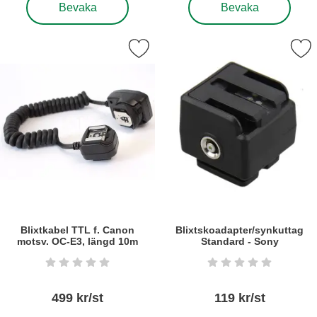
Bevaka
Bevaka
 blixtkabel TTL f. Canon motsv. OC-E3, längd 10m som favorit
Markera blixtskoadapter/synkuttag 
Blixtkabel TTL f. Canon
Blixtskoadapter/synkuttag
motsv. OC-E3, längd 10m
Standard - Sony
Art. nr5418
Art. nr6252
Betyg: 0 stjärnor av 5
Betyg: 0 stjärnor a
499 kr/st
119 kr/st