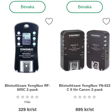
, Blixtkabel TTL f. Canon motsv. OC-E3, längd 10m
, Blixtskoadapter/synkutt
Bevaka
Bevaka
rkera blixtutlösare YongNuo RF-605C 2-pack som favorit
Markera blixtutlösare YongNuo YN-622 C
Blixtutlösare YongNuo RF-
Blixtutlösare YongNuo YN-622
605C 2-pack
C II för Canon 2-pack
Art. nr6306
Art. nr6304
Betyg: 0 stjärnor av 5
Betyg: 0 stjärnor a
Från
329 kr/st
895 kr/st