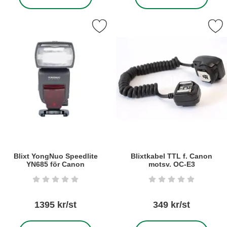
kera blixt YongNuo Speedlite YN685 för Canon som favorit
Markera blixtkabel TTL f. Canon
Blixt YongNuo Speedlite
Blixtkabel TTL f. Canon
YN685 för Canon
motsv. OC-E3
Art. nr6335
Art. nr5226
Betyg: 0 stjärnor av 5
Betyg: 0 stjärnor a
1395 kr/st
349 kr/st
, Blixt YongNuo Speedlite YN685 för Canon
, Blixtkabel TTL f. Cano