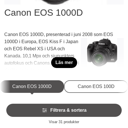
Canon EOS 1000D
Canon EOS 1000D, presenterad i juni 2008 som EOS
1000D i
Europa, EOS Kiss F i Japan
och EOS Rebel XS i USA och
Kanada. 10,1 Mpx och sjupunkters
Läs mer
autofokus och Canons första modell i
det lägsta instegssegmentet.
Underkategorier
Canon EOS 1000D
Canon EOS 100D
Hoppa
Filtrera & sortera
över
filtersektionen
Filtrera & sortera
Visar
31
produkter