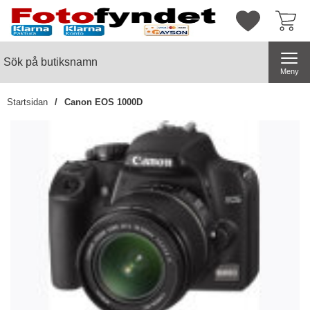
Startsidan för butiksnamn
Mina favorite
Sök
Sök på butiksnamn
Genomför
Meny
Startsidan
Canon EOS 1000D