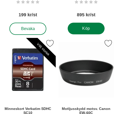
Art. nr5252
Art. nr5912
Betyg: 0 stjärnor av 5
Betyg: 0 stjärnor a
199 kr/st
895 kr/st
, Macroset/mellanringar f Canon EF/EF-S
Köp
Bevaka
Markera minneskort Verbatim SDHC SC10 som favorit
Markera motljusskydd motsv. C
Välj storlek
Minneskort Verbatim SDHC
Motljusskydd motsv. Canon
SC10
EW-60C