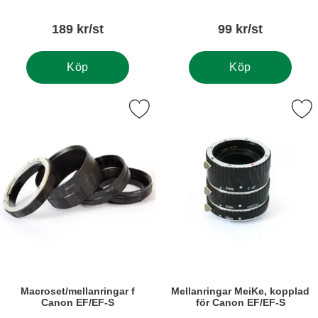
189 kr/st
99 kr/st
Köp
Köp
rkera macroset/mellanringar f Canon EF/EF-S som favorit
Markera mellanringar MeiKe, kopplad
Macroset/mellanringar f
Mellanringar MeiKe, kopplad
Canon EF/EF-S
för Canon EF/EF-S