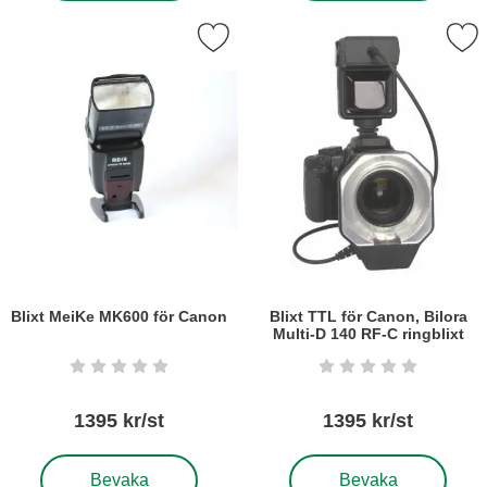
Markera blixt MeiKe MK600 för Canon som favorit
Markera blixt TTL för Canon, Bilora Mult
Blixt MeiKe MK600 för Canon
Blixt TTL för Canon, Bilora
Multi-D 140 RF-C ringblixt
Art. nr6122
Art. nr5910
Betyg: 0 stjärnor av 5
Betyg: 0 stjärnor a
1395 kr/st
1395 kr/st
, Blixt MeiKe MK600 för Canon
, Blixt TTL för Canon, Bil
Bevaka
Bevaka