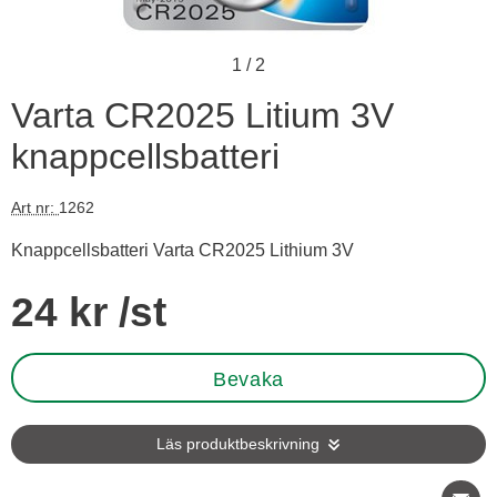
1
/
2
Varta CR2025 Litium 3V
knappcellsbatteri
Art nr:
1262
Knappcellsbatteri Varta CR2025 Lithium 3V
Handla denna produkt Varta CR2025 Litium 3V knappcellsbatt
pris
24 kr
/st
Bevaka
Läs produktbeskrivning