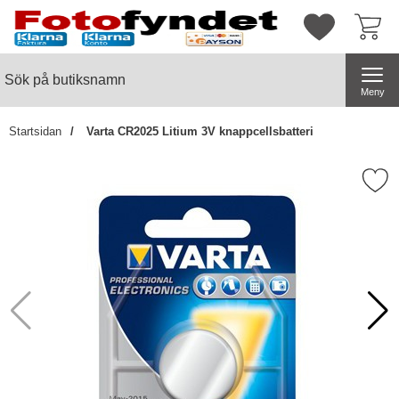
Startsidan för butiksnamn
Mina favorite
Sök
Sök på butiksnamn
Genomför
Meny
Startsidan
Varta CR2025 Litium 3V knappcellsbatteri
Markera varta CR2025 Litium 3V kna