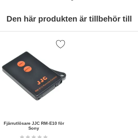
Den här produkten är tillbehör till
Markera fjärrutlösare JJC RM-E10 för Sony som favorit
Fjärrutlösare JJC RM-E10 för
Sony
Art. nr5871