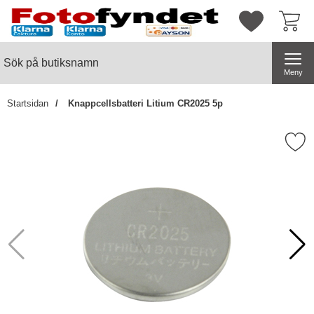
Startsidan för butiksnamn
Mina favorite
Sök
Sök på butiksnamn
Genomför
Meny
Startsidan
Knappcellsbatteri Litium CR2025 5p
Markera knappcellsbatteri Litiu