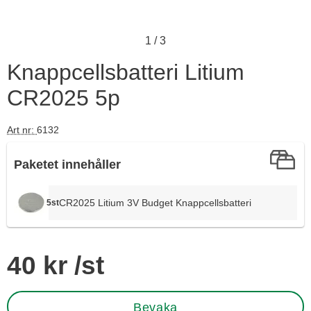
1
/
3
Knappcellsbatteri Litium
CR2025 5p
Art nr:
6132
Paketet innehåller
CR2025 Litium 3V Budget Knappcellsbatteri
5st
Handla denna produkt Knappcellsbatteri Litium CR2025 5p
pris
40 kr
/st
Bevaka