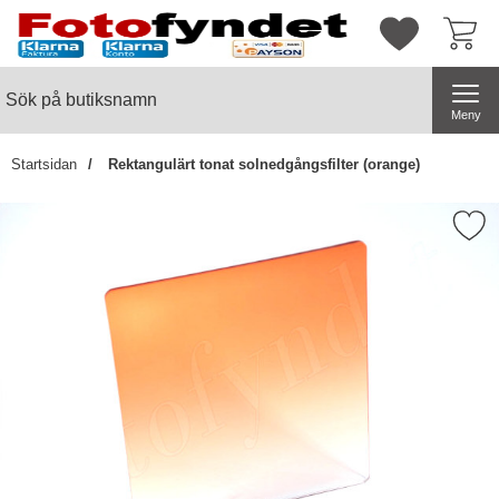
Startsidan för butiksnamn
Mina favorite
Sök
Sök på butiksnamn
Genomför
Meny
Startsidan
Rektangulärt tonat solnedgångsfilter (orange)
Markera rektangulärt tonat solnedgån