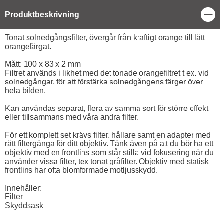
Stä
Produktbeskrivning
Produktbeskrivning
Tonat solnedgångsfilter, övergår från kraftigt orange till lätt
orangefärgat.
Mått: 100 x 83 x 2 mm
Filtret används i likhet med det tonade orangefiltret t ex. vid
solnedgångar, för att förstärka solnedgångens färger över
hela bilden.
Kan användas separat, flera av samma sort för större effekt
eller tillsammans med våra andra filter.
För ett komplett set krävs filter, hållare samt en adapter med
rätt filtergänga för ditt objektiv. Tänk även på att du bör ha ett
objektiv med en frontlins som står stilla vid fokusering när du
använder vissa filter, tex tonat gråfilter. Objektiv med statisk
frontlins har ofta blomformade motljusskydd.
Innehåller:
Filter
Skyddsask