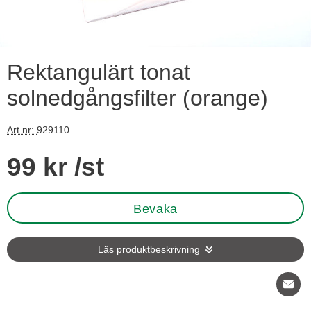
Rektangulärt tonat
solnedgångsfilter (orange)
Art nr:
929110
Handla denna produkt Rektangulärt tonat solnedgångsfilter (o
pris
99 kr
/st
Bevaka
Läs produktbeskrivning