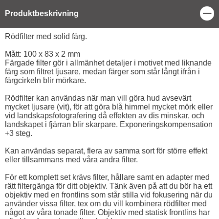
Stä
Produktbeskrivning
Produktbeskrivning
Rödfilter med solid färg.
Mått: 100 x 83 x 2 mm
Färgade filter gör i allmänhet detaljer i motivet med liknande
färg som filtret ljusare, medan färger som står långt ifrån i
färgcirkeln blir mörkare.
Rödfilter kan användas när man vill göra hud avsevärt
mycket ljusare (vit), för att göra blå himmel mycket mörk eller
vid landskapsfotografering då effekten av dis minskar, och
landskapet i fjärran blir skarpare. Exponeringskompensation
+3 steg.
Kan användas separat, flera av samma sort för större effekt
eller tillsammans med våra andra filter.
För ett komplett set krävs filter, hållare samt en adapter med
rätt filtergänga för ditt objektiv. Tänk även på att du bör ha ett
objektiv med en frontlins som står stilla vid fokusering när du
använder vissa filter, tex om du vill kombinera rödfilter med
något av våra tonade filter. Objektiv med statisk frontlins har