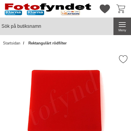
Startsidan för butiksnamn
Mina favorite
Sök
Sök på butiksnamn
Genomför
Meny
Startsidan
Rektangulärt rödfilter
Markera rektangulärt rödf