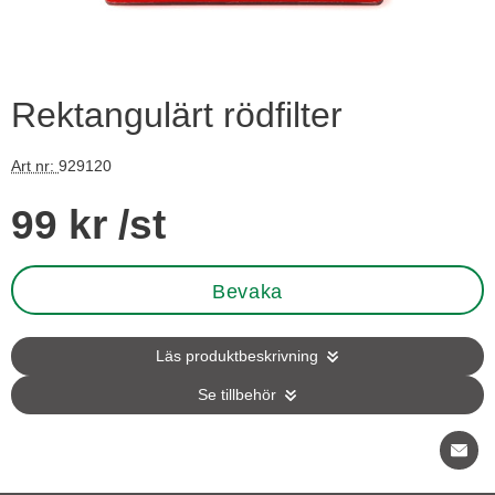
Rektangulärt rödfilter
Art nr:
929120
Handla denna produkt Rektangulärt rödfilter
pris
99 kr
/st
Bevaka
Läs produktbeskrivning
Se tillbehör