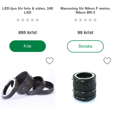
LED-ljus för foto & video, 168
Macroring för Nikon F motsv.
LED
Nikon BR-3
Art. nr6269
Art. nr5374
Betyg: 0 stjärnor av 5
Betyg: 0 stjärnor a
895 kr/st
99 kr/st
, Macroring för Nikon F 
Köp
Bevaka
Markera macroset/mellanringar f. Nikon F som favorit
Markera mellanringar MeiKe, koppl