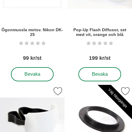
Ögonmussla motsv. Nikon DK-
Pop-Up Flash Diffusor, set
25
med vit, orange och blå
Art. nr6084
Art. nr5485
Betyg: 0 stjärnor av 5
Betyg: 0 stjärnor a
99 kr/st
199 kr/st
, Ögonmussla motsv. Nikon DK-25
, Pop-Up Flash Diffusor, 
Bevaka
Bevaka
Välj filtergänga
Markera pop-Up Flash Diffusor, vit som favorit
Markera reverseringsring 