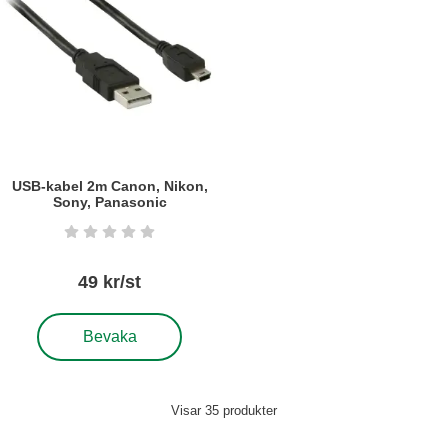
USB-kabel 2m Canon, Nikon,
Sony, Panasonic
Art. nr5809
Betyg: 0 stjärnor av 5
49 kr/st
, USB-kabel 2m Canon, Nikon, Sony, Panasonic
Bevaka
Visar
35
produkter