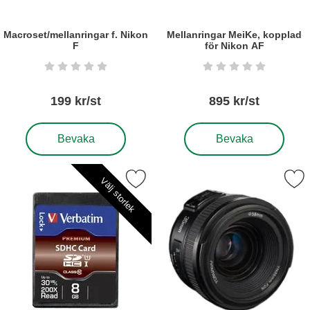
Macroset/mellanringar f. Nikon
Mellanringar MeiKe, kopplad
F
för Nikon AF
Art. nr5260
Art. nr5913
Betyg: 0 stjärnor av 5
Betyg: 0 stjärnor a
199 kr/st
895 kr/st
, Macroset/mellanringar f. Nikon F
, Mellanringar MeiKe, ko
Bevaka
Bevaka
Markera minneskort Verbatim SDHC SC10 som favorit
Markera objektiv YongNuo YN35mm
Välj storlek