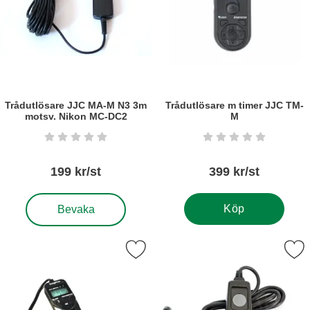
Trådutlösare JJC MA-M N3 3m
Trådutlösare m timer JJC TM-
motsv. Nikon MC-DC2
M
Art. nr6263
Art. nr6317
Betyg: 0 stjärnor av 5
Betyg: 0 stjärnor a
199 kr/st
399 kr/st
, Trådutlösare JJC MA-M N3 3m motsv. Nikon MC-DC2
Köp
Bevaka
kera trådutlösare m timer MC-N3 motsv. MC-36 som favorit
Markera trådutlösare RS-N3 motsv