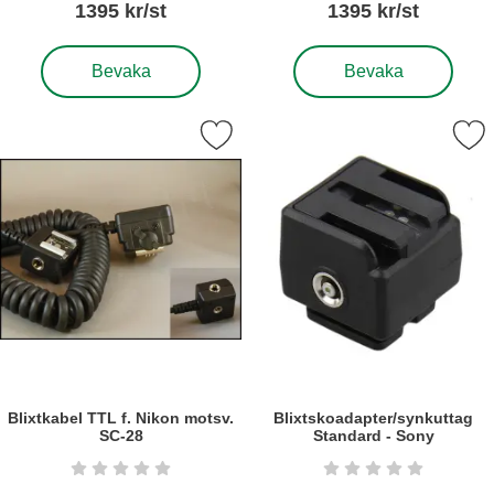
1395 kr/st
1395 kr/st
, Blixt MeiKe MK910 för Nikon
, Blixt YongNuo Speedlit
Bevaka
Bevaka
arkera blixtkabel TTL f. Nikon motsv. SC-28 som favorit
Markera blixtskoadapter/synkuttag 
Blixtkabel TTL f. Nikon motsv.
Blixtskoadapter/synkuttag
SC-28
Standard - Sony
Art. nr5227
Art. nr6252
Betyg: 0 stjärnor av 5
Betyg: 0 stjärnor a