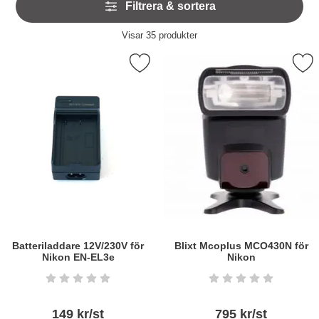
Filtrera & sortera
över
filtersektionen
Filtrera & sortera
Visar
35
produkter
produktlista
era batteriladdare 12V/230V för Nikon EN-EL3e som favorit
Markera blixt Mcoplus MCO430
Batteriladdare 12V/230V för
Blixt Mcoplus MCO430N för
Nikon EN-EL3e
Nikon
Art. nr5236
Art. nr6221
Betyg: 0 stjärnor av 5
Betyg: 0 stjärnor a
149 kr/st
795 kr/st