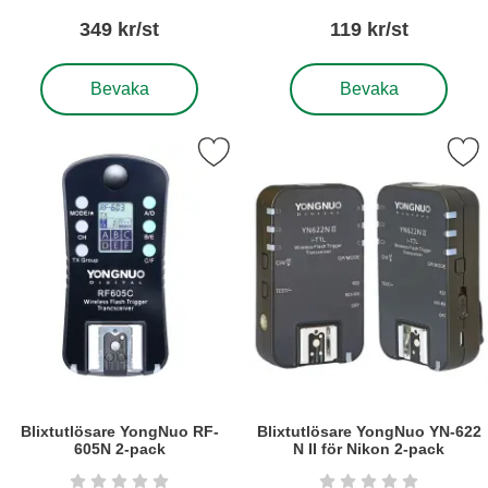
349 kr/st
119 kr/st
, Blixtkabel TTL f. Nikon motsv. SC-28
, Blixtskoadapter/synkutt
Bevaka
Bevaka
rkera blixtutlösare YongNuo RF-605N 2-pack som favorit
Markera blixtutlösare YongNuo YN-622 N
Blixtutlösare YongNuo RF-
Blixtutlösare YongNuo YN-622
605N 2-pack
N II för Nikon 2-pack
Art. nr6307
Art. nr6308