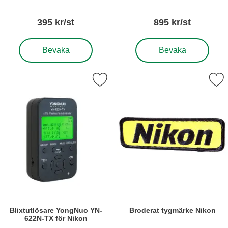
Betyg: 0 stjärnor av 5
Betyg: 0 stjärnor a
395 kr/st
895 kr/st
, Blixtutlösare YongNuo RF-605N 2-pack
, Blixtutlösare YongNuo Y
Bevaka
Bevaka
ra blixtutlösare YongNuo YN-622N-TX för Nikon som favorit
Markera broderat tygmärke
Blixtutlösare YongNuo YN-
Broderat tygmärke Nikon
622N-TX för Nikon