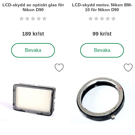
LCD-skydd av optiskt glas för
LCD-skydd motsv. Nikon BM-
Nikon D90
10 för Nikon D90
Art. nr5265
Art. nr5424
Betyg: 0 stjärnor av 5
Betyg: 0 stjärnor a
189 kr/st
99 kr/st
, LCD-skydd av optiskt glas för Nikon D90
, LCD-skydd motsv. Niko
Bevaka
Bevaka
Markera lED-ljus för foto & video, 168 LED som favorit
Markera macroring för Nikon F mot