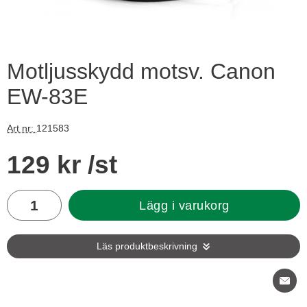
Motljusskydd motsv. Canon
EW-83E
Art nr:
121583
Handla denna produkt Motljusskydd motsv. Canon EW-83E
pris
129 kr
/st
antal
Lägg i varukorg
Läs produktbeskrivning