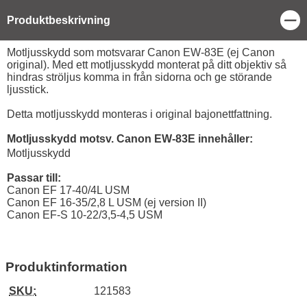
Stä
Produktbeskrivning
Produktbeskrivning
Motljusskydd som motsvarar Canon EW-83E (ej Canon
original). Med ett motljusskydd monterat på ditt objektiv så
hindras ströljus komma in från sidorna och ge störande
ljusstick.
Detta motljusskydd monteras i original bajonettfattning.
Motljusskydd motsv. Canon EW-83E innehåller:
Motljusskydd
Passar till:
Canon EF 17-40/4L USM
Canon EF 16-35/2,8 L USM (ej version II)
Canon EF-S 10-22/3,5-4,5 USM
Produktinformation
SKU:
121583