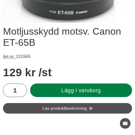
Motljusskydd motsv. Canon
ET-65B
Art nr:
121565
Handla denna produkt Motljusskydd motsv. Canon ET-65B
pris
129 kr
/st
antal
Lägg i varukorg
Läs produktbeskrivning