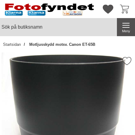
Startsidan för butiksnamn
Mina favorite
Sök
Sök på butiksnamn
Genomför
Meny
Startsidan
Motljusskydd motsv. Canon ET-65B
Markera motljusskydd motsv. C