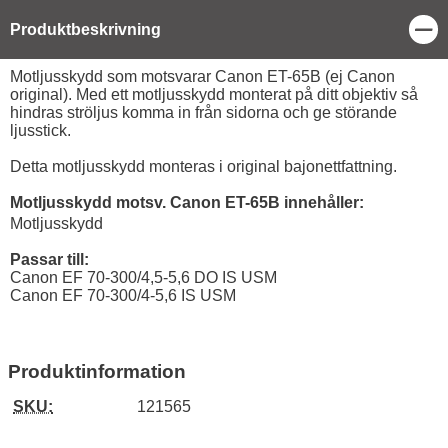
Stä
Produktbeskrivning
Produktbeskrivning
Motljusskydd som motsvarar Canon ET-65B (ej Canon
original). Med ett motljusskydd monterat på ditt objektiv så
hindras ströljus komma in från sidorna och ge störande
ljusstick.
Detta motljusskydd monteras i original bajonettfattning.
Motljusskydd motsv. Canon ET-65B innehåller:
Motljusskydd
Passar till:
Canon EF 70-300/4,5-5,6 DO IS USM
Canon EF 70-300/4-5,6 IS USM
Produktinformation
SKU:
121565