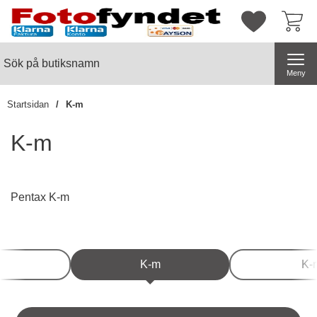
Startsidan för butiksnamn
Mina favorite
Sök
Sök på butiksnamn
Genomför
Meny
Startsidan
K-m
K-m
Pentax K-m
Underkategorier
7
K-m
K-r
Hoppa