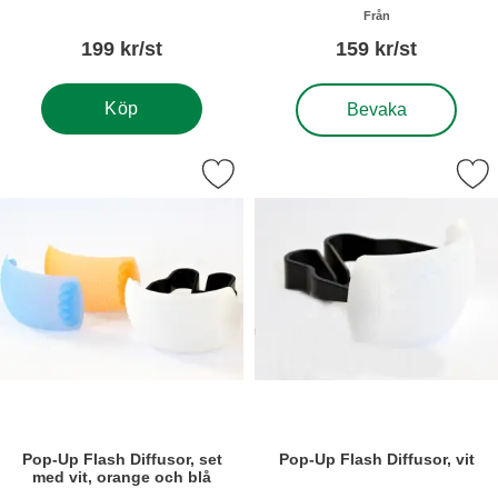
Betyg: 0 stjärnor av 5
Betyg: 0 stjärnor a
Från
199 kr/st
159 kr/st
, Minneskort Verbatim 
Köp
Bevaka
 pop-Up Flash Diffusor, set med vit, orange och blå som favorit
Markera pop-Up Flash Diffu
Pop-Up Flash Diffusor, set
Pop-Up Flash Diffusor, vit
med vit, orange och blå