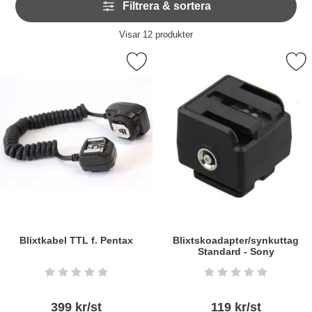
Filtrera & sortera
över
filtersektionen
Filtrera & sortera
Visar
12
produkter
produktlista
Markera blixtkabel TTL f. Pentax som favorit
Markera blixtskoadapter/synkuttag 
Blixtkabel TTL f. Pentax
Blixtskoadapter/synkuttag
Standard - Sony
Art. nr6090
Art. nr6252
Betyg: 0 stjärnor av 5
Betyg: 0 stjärnor a
399 kr/st
119 kr/st