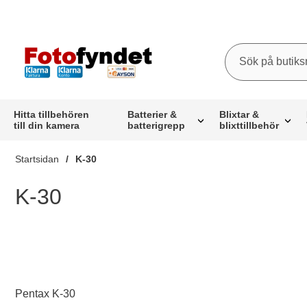
Sök
Sök på butiksna
Startsidan för butiksnamn
Hitta tillbehören
Batterier &
Blixtar &
till din kamera
batterigrepp
blixttillbehör
Startsidan
K-30
K-30
Pentax K-30