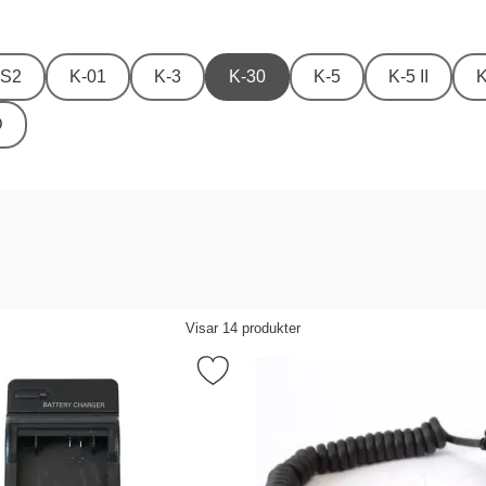
DS2
K-01
K-3
K-30
K-5
K-5 II
K
D
Visar
14
produkter
orit
era batteriladdare 12V/230V för Pentax D-LI109 som favorit
Markera bli