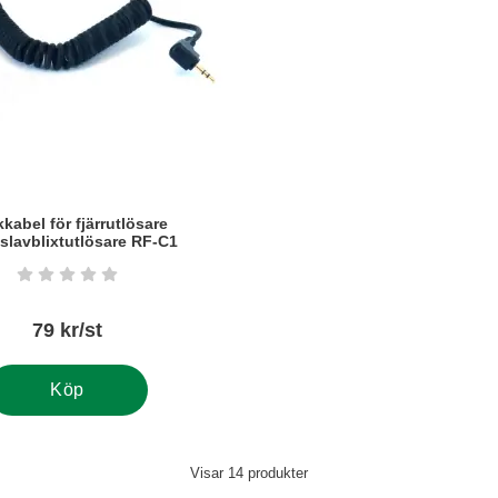
kabel för fjärrutlösare
/slavblixtutlösare RF-C1
Betyg: 0 stjärnor av 5
79 kr/st
Köp
Visar
14
produkter