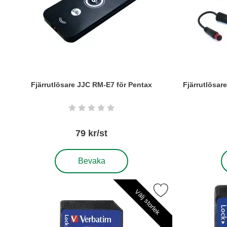
Fjärrutlösare JJC RM-E7 för Pentax
Fjärrutlösar
Art. nr5872
Art. nr5410
Betyg: 0 stjärnor av 5
79 kr/st
, Fjärrutlösare JJC RM-E7 för Pentax
,
Bevaka
Markera minneskort Verbatim SDHC SC10 som
Välj storlek