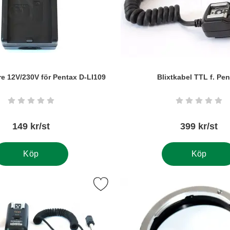
re 12V/230V för Pentax D-LI109
Blixtkabel TTL f. Pe
Art. nr6090
Betyg: 0 stjärnor av 5
Betyg: 0 s
149 kr/st
399 kr/st
Köp
Köp
m favorit
era fjärrutlösare radio/ slavblixtutlösare RF-C1 som favorit
Markera mac