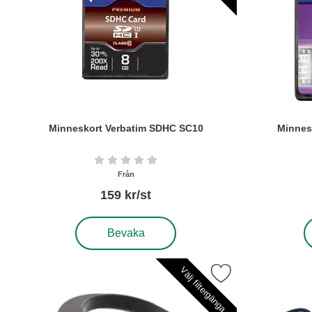
Minneskort Verbatim SDHC SC10
Minnes
Art. nr6280
Art. nr6283
Betyg: 0 stjärnor av 5
Från
159 kr/st
, Minneskort Verbatim SDHC SC10
,
Bevaka
Välj filtergänga
Markera reverseringsring f Pentax som fav
Markera sy