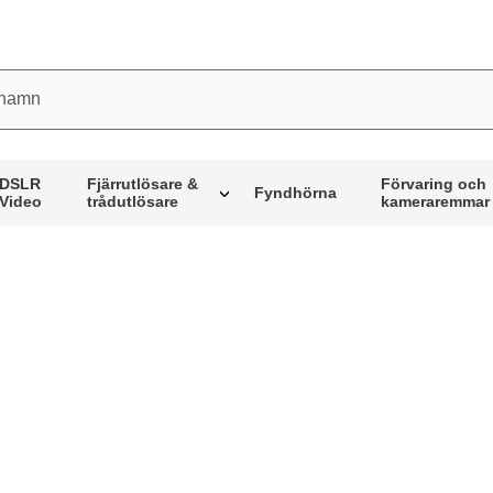
mn
DSLR
Fjärrutlösare &
Förvaring och
Fyndhörna
Video
trådutlösare
kameraremmar