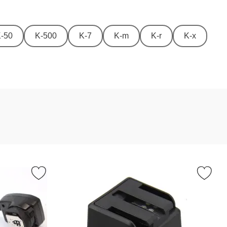
-50
K-500
K-7
K-m
K-r
K-x
xtkabel TTL f. Pentax som favorit
Markera blixtskoadapter/synkuttag Sta