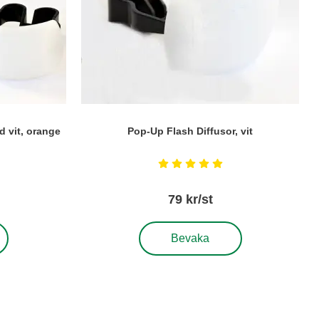
d vit, orange
Pop-Up Flash Diffusor, vit
Art. nr5201
tjärnor av 5
Betyg: 5 stjärnor av 5
79 kr/st
fusor, set med vit, orange och blå
, Pop-Up Flash Diffusor, vit
Bevaka
it