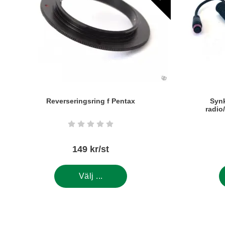
Reverseringsring f Pentax
Synk
radio
Art. nr5563
Art. nr5412
Betyg: 0 stjärnor av 5
149 kr/st
Välj ...