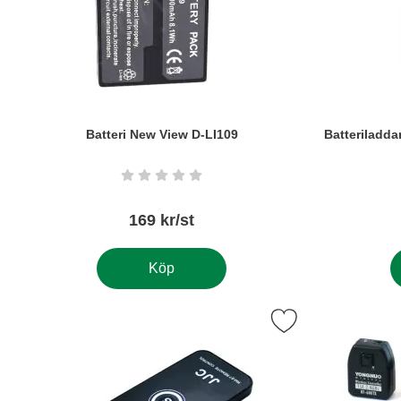
Batteri New View D-LI109
Batteriladda
Art. nr5641
Art. nr5673
Betyg: 0 stjärnor av 5
169 kr/st
Köp
Markera fjärrutlösare JJC RM-E7 för Pentax so
Mark