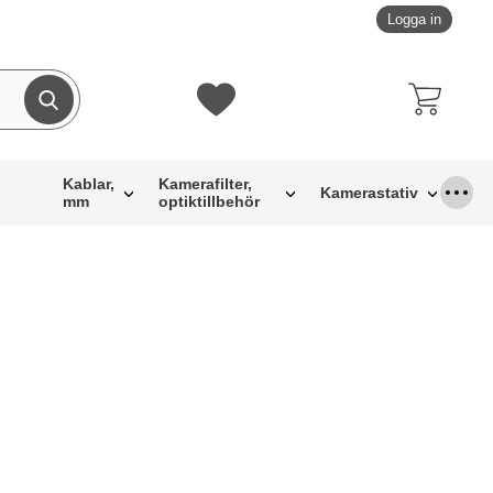
Logga in
Genomför sökning
Mina favoriter
Kablar,
Kamerafilter,
Kamerastativ
mm
optiktillbehör