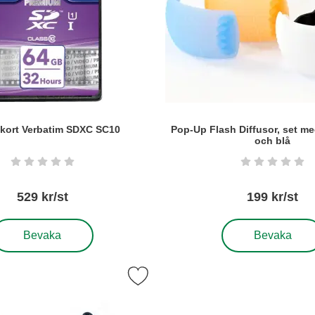
kort Verbatim SDXC SC10
Pop-Up Flash Diffusor, set me
och blå
Art. nr5485
Betyg: 0 stjärnor av 5
Betyg: 0 s
529 kr/st
199 kr/st
 Minneskort Verbatim SDXC SC10
, Pop-Up Flash Dif
Bevaka
Bevaka
orit
nkkabel för fjärrutlösare radio/slavblixtutlösare RF-C1 som favor