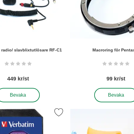
e radio/ slavblixtutlösare RF-C1
Macroring för Penta
Art. nr5685
Betyg: 0 stjärnor av 5
Betyg: 0 s
449 kr/st
99 kr/st
 Fjärrutlösare radio/ slavblixtutlösare RF-C1
, Macroring för Pe
Bevaka
Bevaka
 favorit
Markera minneskort Verbatim SDXC SC10 som favorit
Markera pop-Up Flash Dif