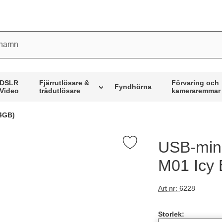
mn
DSLR
Fjärrutlösare &
Förvaring och
Fyndhörna
Video
trådutlösare
kameraremmar
64GB)
USB-minn
Markera uSB-minne Silicon Power Marvel M01 Icy Blue (64GB) s
M01 Icy 
Art nr:
6228
Handla denna pro
Storlek: