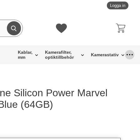
Logga in
Genomför sökning
Mina favoriter
Kablar,
Kamerafilter,
Kamerastativ
mm
optiktillbehör
e Silicon Power Marvel
om favorit
Blue (64GB)
dukt USB-minne Silicon Power Marvel M01 Icy Blue