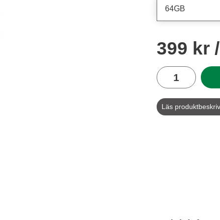
pris
399 kr
antal
Läs produktbeskri