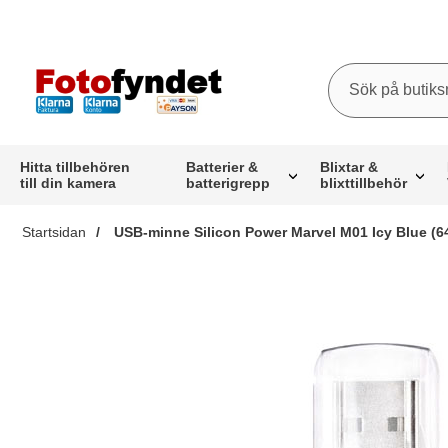
Sök
Sök på butiksna
Startsidan för butiksnamn
Hitta tillbehören
Batterier &
Blixtar &
till din kamera
batterigrepp
blixttillbehör
Startsidan
USB-minne Silicon Power Marvel M01 Icy Blue (