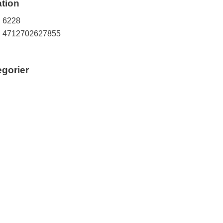
tion
6228
4712702627855
egorier