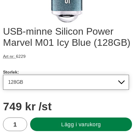
USB-minne Silicon Power
Marvel M01 Icy Blue (128GB)
Art nr:
6229
Handla denna produkt USB-minne Silicon Power Marvel M01 
Storlek:
pris
749 kr
/st
antal
Lägg i varukorg