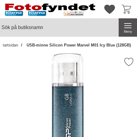
Startsidan för butiksnamn
Mina favorite
Sök
Sök på butiksnamn
Genomför
Meny
Startsidan
USB-minne Silicon Power Marvel M01 Icy Blue (128GB)
Markera uSB-minne Silicon Power Marvel 