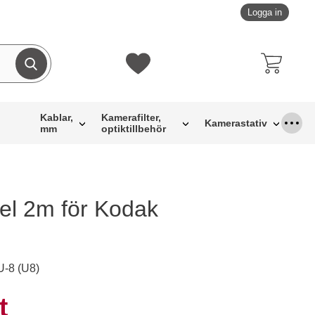
Logga in
Genomför sökning
Mina favoriter
Kablar,
Kamerafilter,
Kamerastativ
mm
optiktillbehör
l 2m för Kodak
U-8 (U8)
dukt USB-kabel 2m för Kodak
s
t