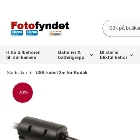
Sök
Sök på butiksna
Startsidan för butiksnamn
Hitta tillbehören
Batterier &
Blixtar &
till din kamera
batterigrepp
blixttillbehör
Startsidan
USB-kabel 2m för Kodak
Priset är nedsatt med
-20%