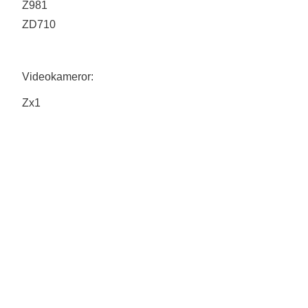
Z981
ZD710
Videokameror:
Zx1