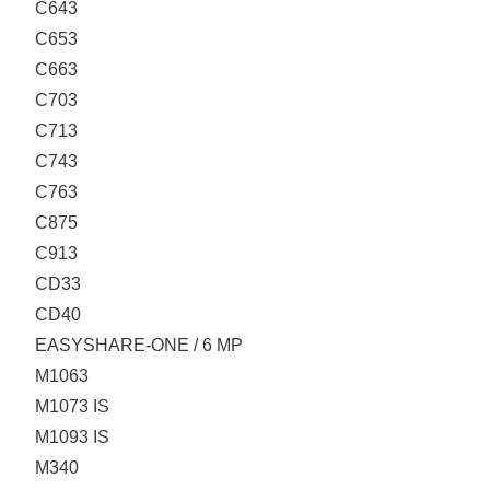
C643
C653
C663
C703
C713
C743
C763
C875
C913
CD33
CD40
EASYSHARE-ONE / 6 MP
M1063
M1073 IS
M1093 IS
M340