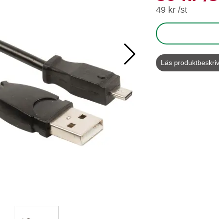
tidigare pris
49 kr /st
Läs produktbeskri