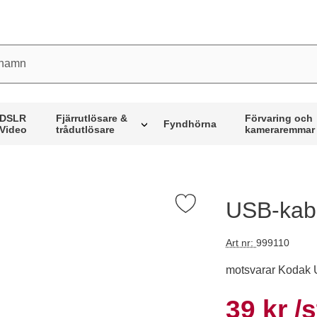
mn
DSLR
Fjärrutlösare &
Förvaring och
Fyndhörna
Video
trådutlösare
kameraremmar
USB-kabe
Markera uSB-kabel 2m för Kodak som favorit
Art nr:
999110
motsvarar Kodak 
Handla denna pro
rea pri
39 kr
/s