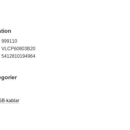
tion
999110
VLCP60803B20
5412810194964
egorier
B-kablar