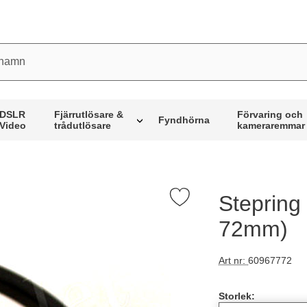
mn
DSLR
Fjärrutlösare &
Förvaring och
Fyndhörna
Video
trådutlösare
kameraremmar
Stepring
Markera stepring 77mm (Step down 77-72mm) som favo
72mm)
Art nr:
60967772
Handla denna pro
Storlek: