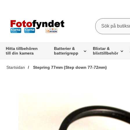
Sök
Sök på butiksna
Startsidan för butiksnamn
Hitta tillbehören
Batterier &
Blixtar &
till din kamera
batterigrepp
blixttillbehör
Startsidan
Stepring 77mm (Step down 77-72mm)