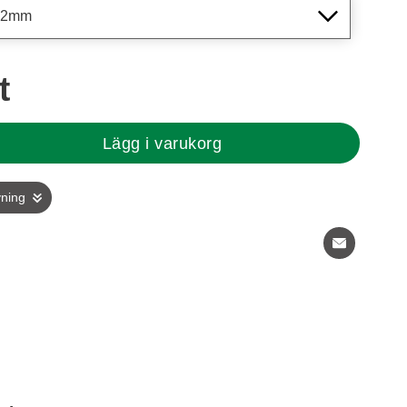
t
Lägg i varukorg
vning