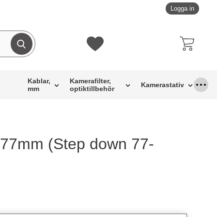
Logga in
Genomför sökning
Mina favoriter
Kablar,
Kamerafilter,
Kamerastativ
mm
optiktillbehör
 77mm (Step down 77-
rit
dukt Stepring 77mm