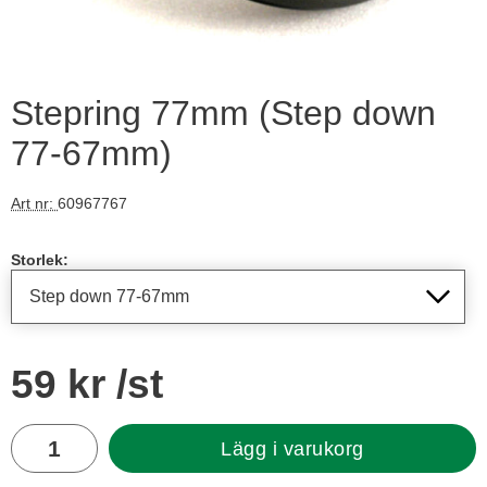
Stepring 77mm (Step down
77-67mm)
Art nr:
60967767
Handla denna produkt Stepring 77mm
Storlek:
pris
59 kr
/st
antal
Lägg i varukorg