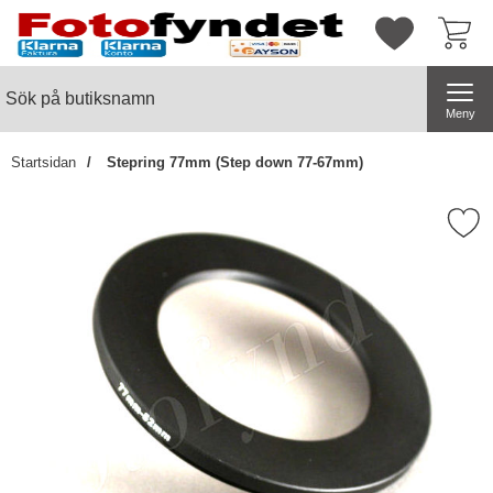
Startsidan för butiksnamn
Mina favorite
Sök
Sök på butiksnamn
Genomför
Meny
Startsidan
Stepring 77mm (Step down 77-67mm)
Markera stepring 77mm (Step do