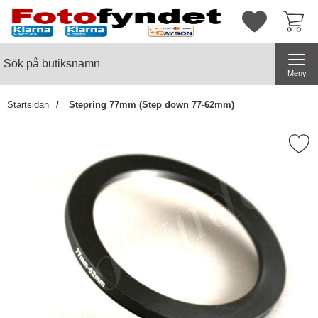
Startsidan för butiksnamn
Mina favorite
Sök
Sök på butiksnamn
Genomför
Meny
Startsidan
Stepring 77mm (Step down 77-62mm)
Markera stepring 77mm (Step do