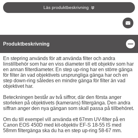
Läs produktbeskrivning
Stä
Produktbeskrivning
Produktbeskrivning
En stepring används för att använda filter och andra
linstillbehör som har en viss diameter till ett objektiv som har
en annan filterdiameter. En step up-ring har en större gänga
för filter än vad objektivets ursprungliga gänga har och en
step down-ring således en mindre gänga för filter än vad
objektivet har.
Beteckningen består av två siffror, där den första anger
storleken på objektivets (kamerans) filtergänga. Den andra
siffran anger den nya gängan som skall passa på tillbehöret.
Om du till exempel vill använda ett 67mm UV-filter på en
Canon EOS 450D med kit-objektiv EF-S 18-55 IS med
58mm filtergänga ska du ha en step up-ring 58-67 mm.