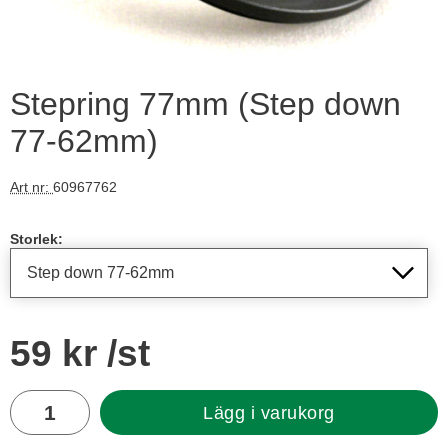
Stepring 77mm (Step down
77-62mm)
Art nr:
60967762
Handla denna produkt Stepring 77mm
Storlek:
pris
59 kr
/st
antal
Lägg i varukorg