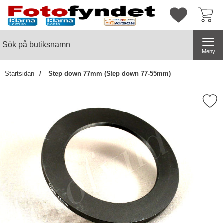
Startsidan för butiksnamn
Mina favorite
Sök
Sök på butiksnamn
Genomför
Meny
Startsidan
Step down 77mm (Step down 77-55mm)
Markera step down 77mm (Step d