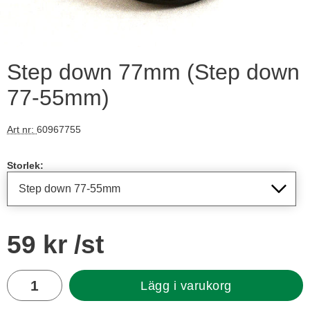
Step down 77mm (Step down
77-55mm)
Art nr:
60967755
Handla denna produkt Step down 77mm
Storlek:
pris
59 kr
/st
antal
Lägg i varukorg