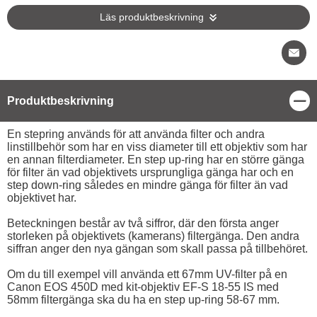
Läs produktbeskrivning
Stä
Produktbeskrivning
Produktbeskrivning
En stepring används för att använda filter och andra
linstillbehör som har en viss diameter till ett objektiv som har
en annan filterdiameter. En step up-ring har en större gänga
för filter än vad objektivets ursprungliga gänga har och en
step down-ring således en mindre gänga för filter än vad
objektivet har.
Beteckningen består av två siffror, där den första anger
storleken på objektivets (kamerans) filtergänga. Den andra
siffran anger den nya gängan som skall passa på tillbehöret.
Om du till exempel vill använda ett 67mm UV-filter på en
Canon EOS 450D med kit-objektiv EF-S 18-55 IS med
58mm filtergänga ska du ha en step up-ring 58-67 mm.