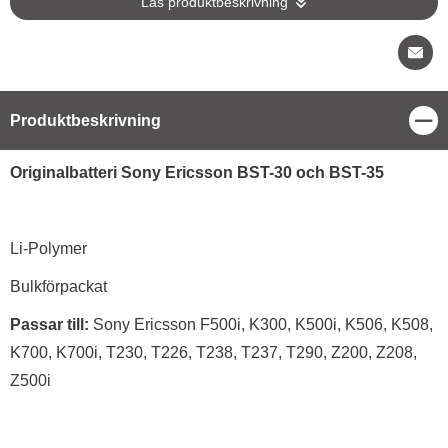
Läs produktbeskrivning
Stä
Produktbeskrivning
Produktbeskrivning
Originalbatteri Sony Ericsson BST-30 och BST-35
Li-Polymer
Bulkförpackat
Passar till:
Sony Ericsson F500i, K300, K500i, K506, K508,
K700, K700i, T230, T226, T238, T237, T290, Z200, Z208,
Z500i