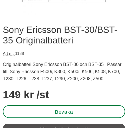
Sony Ericsson BST-30/BST-
35 Originalbatteri
Art nr:
1188
Originalbatteri Sony Ericsson BST-30 och BST-35 Passar
till: Sony Ericsson F500i, K300, K500i, K506, K508, K700,
T230, T226, T238, T237, T290, Z200, Z208, Z500i
Handla denna produkt Sony Ericsson BST-30/BST-35 Original
pris
149 kr
/st
Bevaka