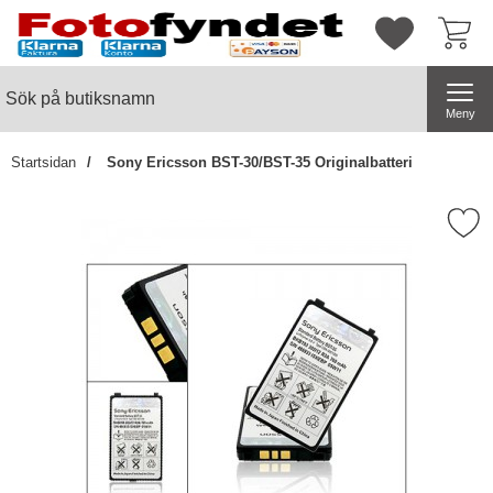
Startsidan för butiksnamn
Mina favorite
Sök
Sök på butiksnamn
Genomför
Meny
Startsidan
Sony Ericsson BST-30/BST-35 Originalbatteri
Markera sony Ericsson BST-30/BST-35