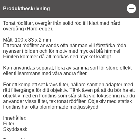
Stä
Produktbeskrivning
Produktbeskrivning
Tonat rödfilter, övergår från solid röd till klart med hård
övergång (Hard-edge).
Mått: 100 x 83 x 2 mm
Ett tonat rödfilter används ofta när man vill förstärka röda
nyanser i bilden och för motiv med mycket blå himmel.
Himlen kommer då att mörkas ned mycket kraftigt.
Kan användas separat, flera av samma sort för större effekt
eller tillsammans med våra andra filter.
För ett komplett set krävs filter, hållare samt en adapter med
rätt filtergänga för ditt objektiv. Tänk även på att du bör ha ett
objektiv med en frontlins som står stilla vid fokusering när du
använder vissa filter, tex tonat rödfilter. Objektiv med statisk
frontlins har ofta blomformade motljusskydd.
Innehåller:
Filter
Skyddsask