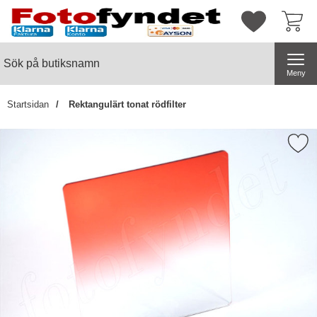
Startsidan för butiksnamn
Mina favorite
Sök
Sök på butiksnamn
Genomför
Meny
Startsidan
Rektangulärt tonat rödfilter
Markera rektangulärt tonat r