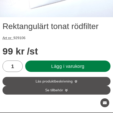
Rektangulärt tonat rödfilter
Art nr:
929106
Handla denna produkt Rektangulärt tonat rödfilter
pris
99 kr
/st
antal
Lägg i varukorg
Läs produktbeskrivning
Se tillbehör