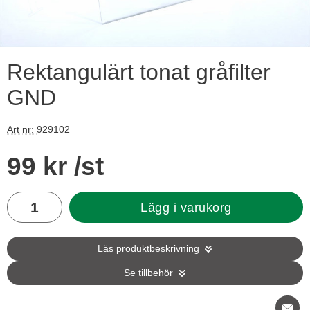
Rektangulärt tonat gråfilter
GND
Art nr:
929102
Handla denna produkt Rektangulärt tonat gråfilter GND
pris
99 kr
/st
antal
Lägg i varukorg
Läs produktbeskrivning
Se tillbehör