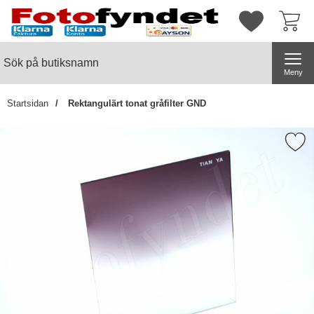
Startsidan för butiksnamn
Mina favorite
Sök
Sök på butiksnamn
Genomför
Meny
Startsidan
Rektangulärt tonat gråfilter GND
Markera rektangulärt tonat grå