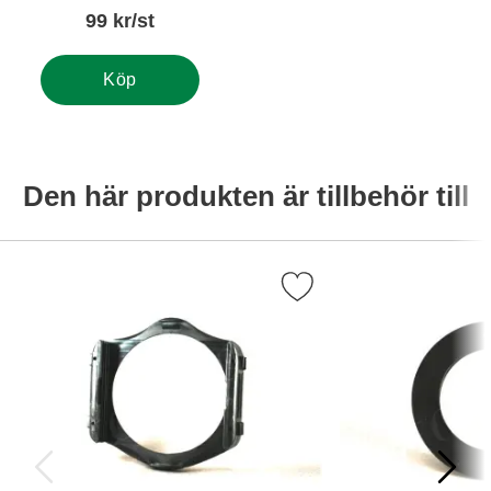
99 kr/st
Köp
Den här produkten är tillbehör till
Markera hållare för rektangulära filter som favorit
Ma