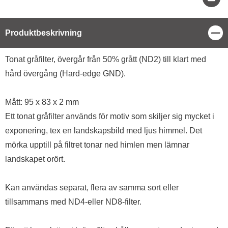
Stä
Produktbeskrivning
Produktbeskrivning
Tonat gråfilter, övergår från 50% grått (ND2) till klart med
hård övergång (Hard-edge GND).
Mått: 95 x 83 x 2 mm
Ett tonat gråfilter används för motiv som skiljer sig mycket i
exponering, tex en landskapsbild med ljus himmel. Det
mörka upptill på filtret tonar ned himlen men lämnar
landskapet orört.
Kan användas separat, flera av samma sort eller
tillsammans med ND4-eller ND8-filter.