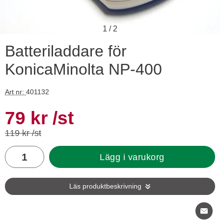
1
/
2
Batteriladdare för
KonicaMinolta NP-400
Art nr:
401132
Handla denna produkt Batteriladdare för KonicaMinolta NP-4
rea pris
79 kr
/st
tidigare pris
119 kr /st
antal
Lägg i varukorg
Läs produktbeskrivning