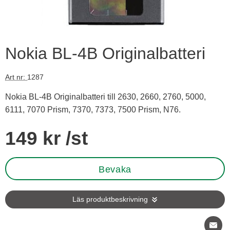
Nokia BL-4B Originalbatteri
Art nr:
1287
Nokia BL-4B Originalbatteri till 2630, 2660, 2760, 5000,
6111, 7070 Prism, 7370, 7373, 7500 Prism, N76.
Handla denna produkt Nokia BL-4B Originalbatteri
pris
149 kr
/st
Bevaka
Läs produktbeskrivning