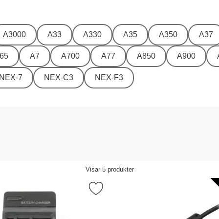
A3000
A33
A330
A35
A350
A37
65
A7
A700
A77
A850
A900
NEX-7
NEX-C3
NEX-F3
Visar
5
produkter
vorit
era batteriladdare 12V/230V för Sony NP-FW50 som favorit
Markera hDMI-kabel 19