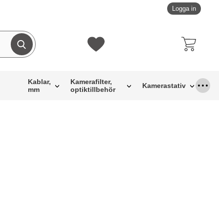
Logga in
Genomför sökning
Mina favoriter
Kablar,
Kamerafilter,
Kamerastativ
mm
optiktillbehör