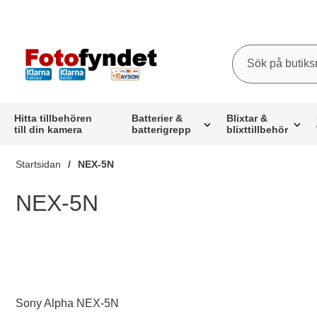
Sök
Sök på butiksna
Startsidan för butiksnamn
Hitta tillbehören
Batterier &
Blixtar &
till din kamera
batterigrepp
blixttillbehör
Startsidan
NEX-5N
NEX-5N
Sony Alpha NEX-5N