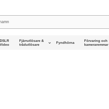
mn
DSLR
Fjärrutlösare &
Förvaring och
Fyndhörna
Video
trådutlösare
kameraremmar