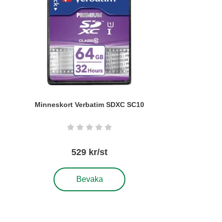
Minneskort Verbatim SDXC SC10
Art. nr6283
Betyg: 0 stjärnor av 5
529 kr/st
, Minneskort Verbatim SDXC SC10
Bevaka