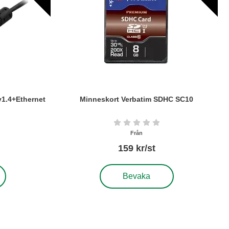
v1.4+Ethernet
Minneskort Verbatim SDHC SC10
Art. nr6280
tjärnor av 5
Betyg: 0 stjärnor av 5
Från
159 kr/st
in ha-mini ha v1.4+Ethernet
, Minneskort Verbatim SDHC SC10
Bevaka