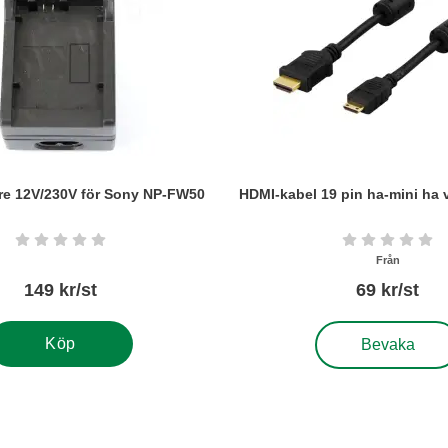
are 12V/230V för Sony NP-FW50
HDMI-kabel 19 pin ha-mini ha 
Art. nr5614
Betyg: 0 stjärnor av 5
Betyg: 0 s
Från
149 kr/st
69 kr/st
, HDMI-kabel 19 p
Köp
Bevaka
 favorit