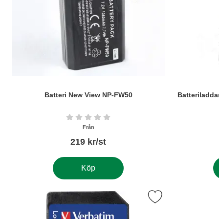
Batteri New View NP-FW50
Batteriladd
Art. nr5568
Art. nr5569
Betyg: 0 stjärnor av 5
Från
219 kr/st
Köp
Markera minneskort Verbatim SDXC SC10 som