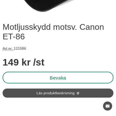
Motljusskydd motsv. Canon
ET-86
Art nr:
121586
Handla denna produkt Motljusskydd motsv. Canon ET-86
pris
149 kr
/st
Bevaka
Läs produktbeskrivning