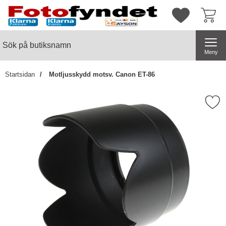
Startsidan för butiksnamn
Mina favorite
Sök
Sök på butiksnamn
Genomför
Meny
Startsidan
Motljusskydd motsv. Canon ET-86
Markera motljusskydd motsv. C