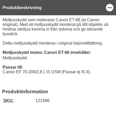
Stä
Produktbeskrivning
Produktbeskrivning
Motljusskydd som motsvarar Canon ET-86 (ej Canon
original). Med ett motljusskydd monterat på ditt objektiv så
hindras ströljus komma in från sidorna och ge störande
ljusstick.
Detta motljusskydd monteras i original bajonettfattning.
Motljusskydd motsv. Canon ET-86 innehåller:
Motljusskydd
Passar till:
Canon EF 70-200/2,8 L IS USM (Passar ej IS II).
Produktinformation
SKU:
121586