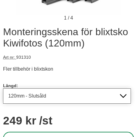
1
/
4
Monteringsskena för blixtsko
Kiwifotos (120mm)
Art nr:
931310
Fler tillbehör i blixtskon
Handla denna produkt Monteringsskena för blixtsko Kiwifotos
Längd:
pris
249 kr
/st