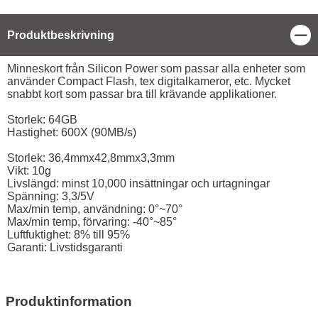
Stä
Produktbeskrivning
Produktbeskrivning
Minneskort från Silicon Power som passar alla enheter som
använder Compact Flash, tex digitalkameror, etc. Mycket
snabbt kort som passar bra till krävande applikationer.
Storlek: 64GB
Hastighet: 600X (90MB/s)
Storlek: 36,4mmx42,8mmx3,3mm
Vikt: 10g
Livslängd: minst 10,000 insättningar och urtagningar
Spänning: 3,3/5V
Max/min temp, användning: 0°~70°
Max/min temp, förvaring: -40°~85°
Luftfuktighet: 8% till 95%
Garanti: Livstidsgaranti
Produktinformation