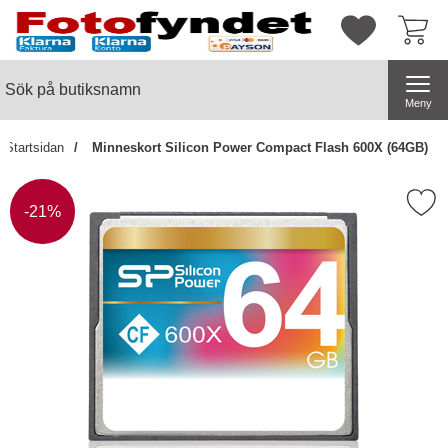
Startsidan för butiksnamn
Mina favorite
Sök
Sök på butiksnamn
Genomför
Meny
Startsidan
Minneskort Silicon Power Compact Flash 600X (64GB)
Markera minneskort Silicon Power Compa
Priset är nedsatt med
-21%