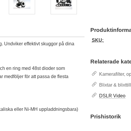
Produktinforma
SKU:
g. Undviker effektivt skuggor på dina
Relaterade kat
ch en ring med 48st dioder som
Kamerafilter, op
ar medföljer för att passa de flesta
Blixtar & blixtti
DSLR Video
alkaliska eller Ni-MH uppladdningsbara)
Prishistorik