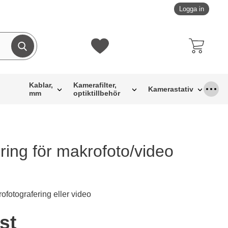
Logga in
Genomför sökning
Mina favoriter
Kablar,
Kamerafilter,
Kamerastativ
mm
optiktillbehör
ring för makrofoto/video
ofotografering eller video
ukt LED-ljus ring för makrofoto/video
/st