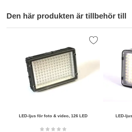
Den här produkten är tillbehör till
Markera lED-ljus för foto & video, 126 LED som
LED-ljus för foto & video, 126 LED
LED-ljus
Art. nr5819
Art. nr6269
Betyg: 0 stjärnor av 5