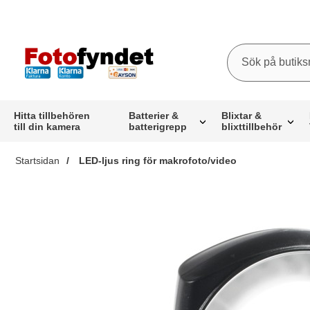
Sök
Sök på butiksna
Startsidan för butiksnamn
Hitta tillbehören
Batterier &
Blixtar &
till din kamera
batterigrepp
blixttillbehör
Startsidan
LED-ljus ring för makrofoto/video