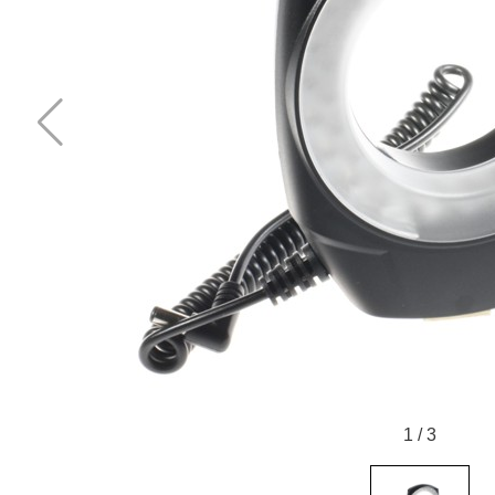
1
/
3