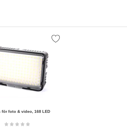
 favorit
Markera lED-ljus för foto & video, 168 LED som favorit
 för foto & video, 168 LED
Betyg: 0 stjärnor av 5