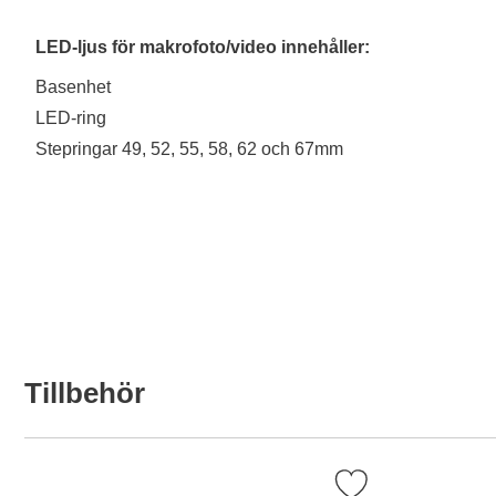
LED-ljus för makrofoto/video innehåller:
Basenhet
LED-ring
Stepringar 49, 52, 55, 58, 62 och 67mm
Tillbehör
Markera lED-ljus för foto & video, 126 LED som