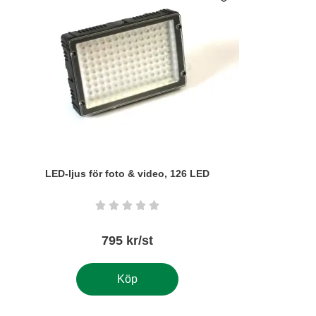
LED-ljus för foto & video, 126 LED
Art. nr5819
Betyg: 0 stjärnor av 5
795 kr/st
Köp