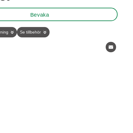
Bevaka
vning
Se tillbehör