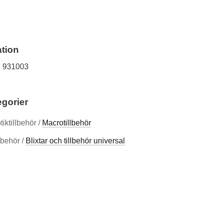
tion
931003
egorier
tiktillbehör /
Macrotillbehör
llbehör /
Blixtar och tillbehör universal