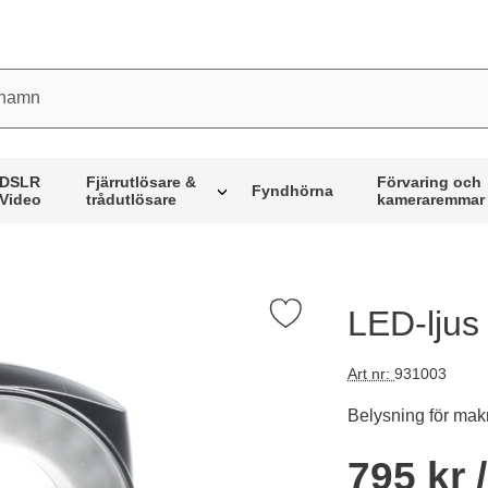
mn
DSLR
Fjärrutlösare &
Förvaring och
Fyndhörna
Video
trådutlösare
kameraremmar
LED-ljus 
Markera lED-ljus ring för makrofoto/video som favorit
Art nr:
931003
Belysning för makr
Handla denna prod
pris
795 kr