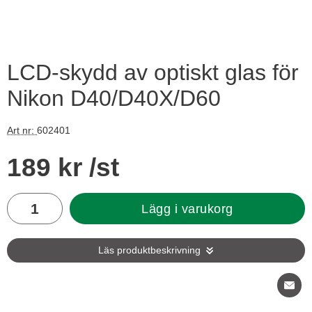
LCD-skydd av optiskt glas för
Nikon D40/D40X/D60
Art nr:
602401
Handla denna produkt LCD-skydd av optiskt glas för Nikon 
pris
189 kr
/st
antal
Lägg i varukorg
Läs produktbeskrivning