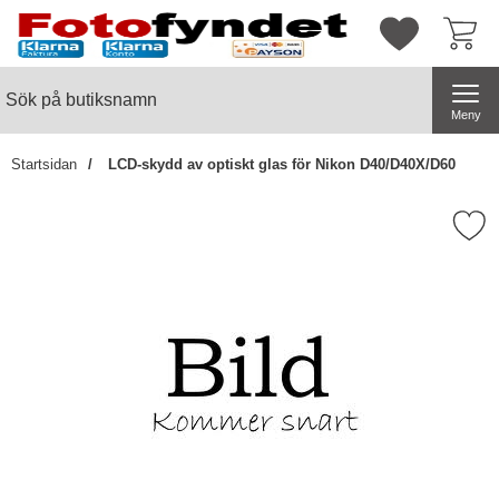
Startsidan för butiksnamn
Mina favorite
Sök
Sök på butiksnamn
Genomför
Meny
Startsidan
LCD-skydd av optiskt glas för Nikon D40/D40X/D60
Markera lCD-skydd av optiskt glas för 