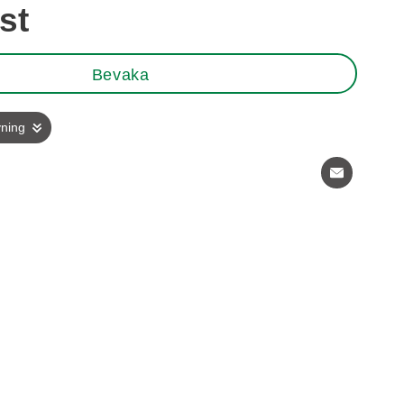
/st
Bevaka
vning