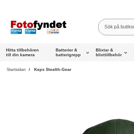
Sök
Sök på butiksna
Startsidan för butiksnamn
Hitta tillbehören
Batterier &
Blixtar &
till din kamera
batterigrepp
blixttillbehör
Startsidan
Keps Stealth-Gear