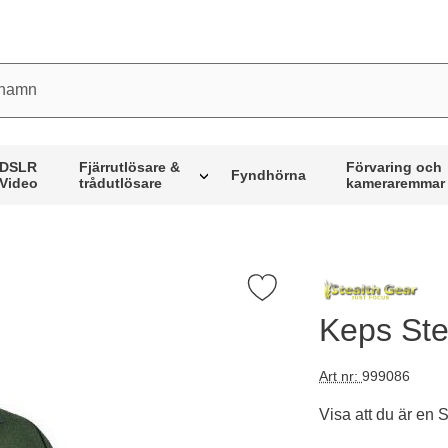
mn
DSLR
Fjärrutlösare &
Förvaring och
Fyndhörna
Video
trådutlösare
kameraremmar
Markera keps Stealth-Gear som favorit
Keps Ste
Art nr:
999086
Visa att du är en 
Handla denna pro