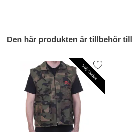
Den här produkten är tillbehör till
Markera o.N.E. Fotoväst kamouflage som fa
Välj storlek