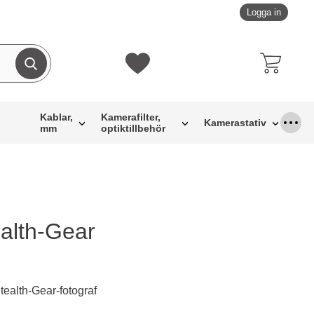
Logga in
Genomför sökning
Mina favoriter
Kablar,
Kamerafilter,
Kamerastativ
mm
optiktillbehör
alth-Gear
Stealth-Gear-fotograf
dukt Keps Stealth-Gear