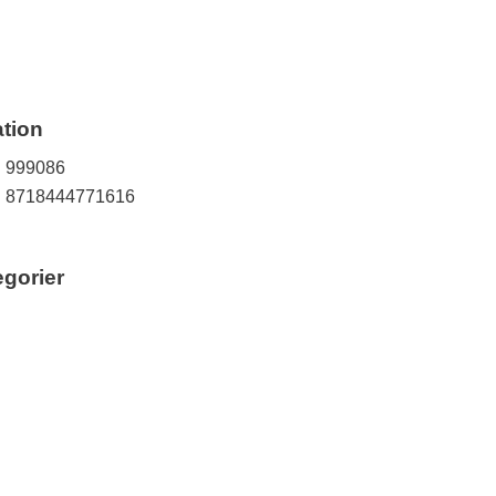
tion
999086
8718444771616
egorier