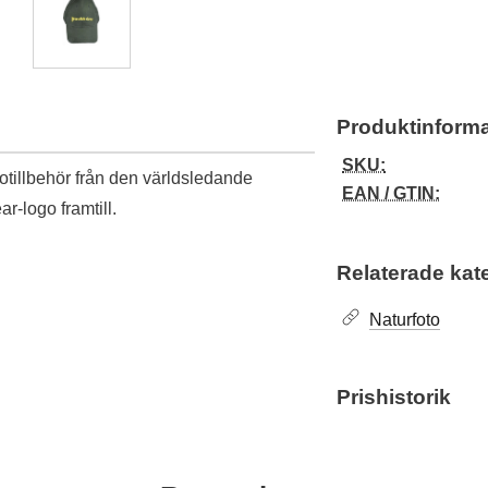
Produktinforma
SKU:
totillbehör från den världsledande
EAN / GTIN:
ar-logo framtill.
Relaterade kat
Naturfoto
Prishistorik