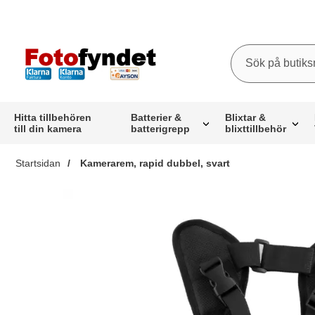
Sök
Sök på butiksna
Startsidan för butiksnamn
Hitta tillbehören
Batterier &
Blixtar &
till din kamera
batterigrepp
blixttillbehör
Startsidan
Kamerarem, rapid dubbel, svart