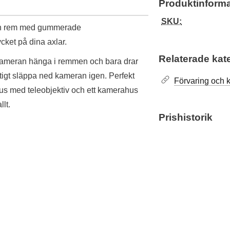
Produktinforma
SKU:
kön rem med gummerade
cket på dina axlar.
Relaterade kat
 kameran hänga i remmen och bara drar
igt släppa ned kameran igen. Perfekt
Förvaring och
hus med teleobjektiv och ett kamerahus
lt.
Prishistorik