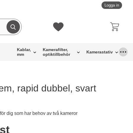
Logga in
Genomför sökning
Mina favoriter
Kablar,
Kamerafilter,
Kamerastativ
mm
optiktillbehör
m, rapid dubbel, svart
för dig som har behov av två kameror
ukt Kamerarem, rapid dubbel, svart
/st