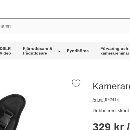
mn
DSLR
Fjärrutlösare &
Förvaring och
Fyndhörna
Video
trådutlösare
kameraremmar
Kamerare
Markera kamerarem, rapid dubbel, svart som favorit
Art nr:
992414
Dubbelrem, skönt 
Handla denna prod
pris
329 kr