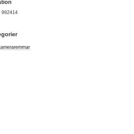
tion
992414
egorier
 kameraremmar