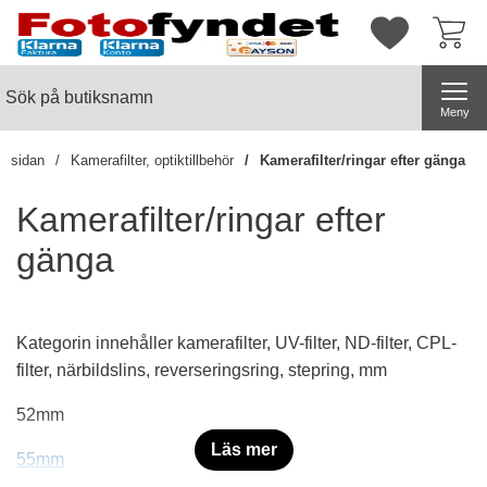
Startsidan för butiksnamn
Mina favorite
Sök
Sök på butiksnamn
Genomför
Meny
rtsidan
Kamerafilter, optiktillbehör
Kamerafilter/ringar efter gänga
Kamerafilter/ringar efter
gänga
Kategorin innehåller kamerafilter, UV-filter, ND-filter, CPL-
filter, närbildslins, reverseringsring, stepring, mm
52mm
Läs mer
55mm