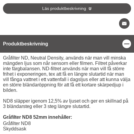
Läs produktbeskrivning
Stä
Produktbeskrivning
Produktbeskrivning
Gråfilter ND, Neutral Density, används när man vill minska
mängden ljus som når sensorn eller filmen. Filtret påverkar
inte färgbalansen. ND-filtret används när man vill få större
frihet i exponeringen, tex att få en längre slutartid när man
vill fånga vattnet i ett vattenfall i dagsljus eller att kunna välja
en större bländaröppning för att få ett kortare skärpedjup i
bilden.
ND8 släpper igenom 12,5% av ljuset och ger en skillnad på
3 bländarsteg eller 3 steg längre slutartid.
Gråfilter ND8 52mm innehåller:
Gråfilter ND8
Skyddsask