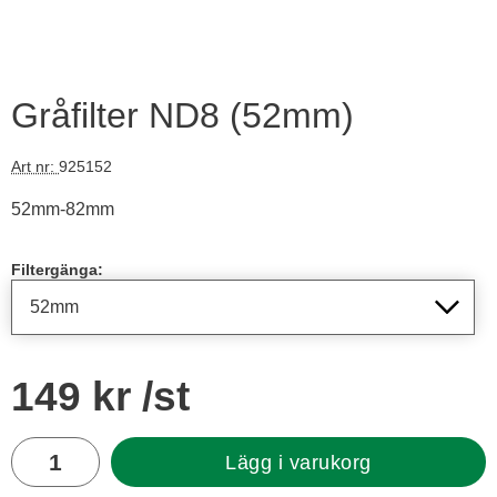
Gråfilter ND8 (52mm)
Art nr:
925152
52mm-82mm
Handla denna produkt Gråfilter ND8
Filtergänga:
pris
149 kr
/st
antal
Lägg i varukorg