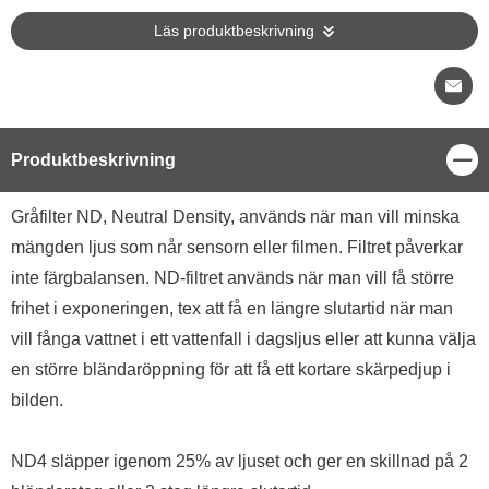
Läs produktbeskrivning
Stä
Produktbeskrivning
Produktbeskrivning
Gråfilter ND, Neutral Density, används när man vill minska
mängden ljus som når sensorn eller filmen. Filtret påverkar
inte färgbalansen. ND-filtret används när man vill få större
frihet i exponeringen, tex att få en längre slutartid när man
vill fånga vattnet i ett vattenfall i dagsljus eller att kunna välja
en större bländaröppning för att få ett kortare skärpedjup i
bilden.
ND4 släpper igenom 25% av ljuset och ger en skillnad på 2