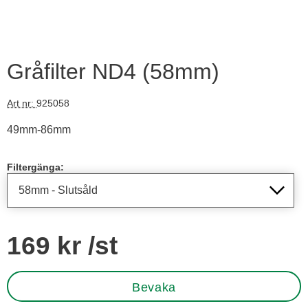
Gråfilter ND4 (58mm)
Art nr:
925058
49mm-86mm
Handla denna produkt Gråfilter ND4
Filtergänga:
pris
169 kr
/st
Bevaka