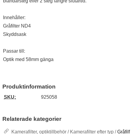
bländarsteg eller 2 steg längre slutartid.
Innehåller:
Gråfilter ND4
Skyddsask
Passar till:
Optik med 58mm gänga
Produktinformation
SKU:
925058
Relaterade kategorier
Kamerafilter, optiktillbehör / Kamerafilter efter typ /
Gråfilf