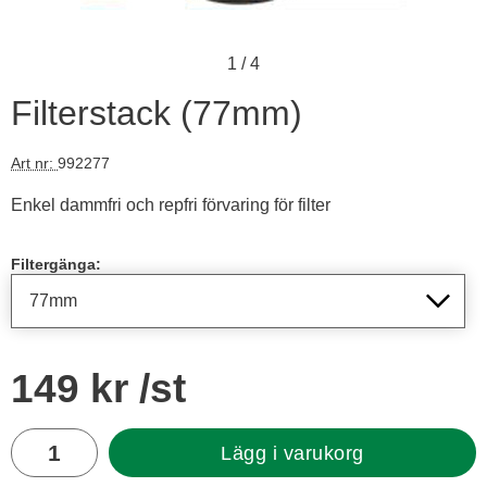
1
/
4
Filterstack (77mm)
Art nr:
992277
Enkel dammfri och repfri förvaring för filter
Handla denna produkt Filterstack
Filtergänga:
pris
149 kr
/st
antal
Lägg i varukorg