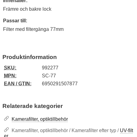
Innehåller:
Främre och bakre lock
Passar till:
Filter med filtergänga 77mm
Produktinformation
SKU:
992277
MPN:
SC-77
EAN / GTIN:
6950291507877
Relaterade kategorier
Kamerafilter, optiktillbehör
Kamerafilter, optiktillbehör / Kamerafilter efter typ /
UV-filt
er