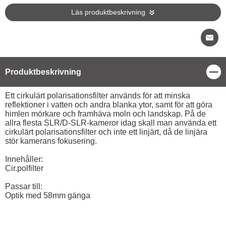
Läs produktbeskrivning
Stä
Produktbeskrivning
Produktbeskrivning
Ett cirkulärt polarisationsfilter används för att minska
reflektioner i vatten och andra blanka ytor, samt för att göra
himlen mörkare och framhäva moln och landskap. På de
allra flesta SLR/D-SLR-kameror idag skall man använda ett
cirkulärt polarisationsfilter och inte ett linjärt, då de linjära
stör kamerans fokusering.
Innehåller:
Cir.polfilter
Passar till:
Optik med 58mm gänga