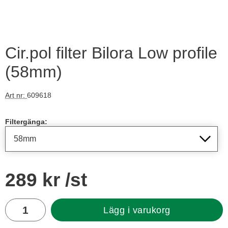
Cir.pol filter Bilora Low profile
(58mm)
Art nr:
609618
Handla denna produkt Cir.pol filter Bilora Low profile
Filtergänga:
pris
289 kr
/st
antal
Lägg i varukorg