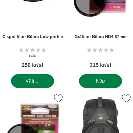
Cir.pol filter Bilora Low profile
Gråfilter Bilora ND4 67mm
Art. nr5351
Art. nr5384
Betyg: 0 stjärnor av 5
Betyg: 0 stjärnor a
Från
259 kr/st
315 kr/st
Välj ...
Köp
Markera gråfilter Bilora ND4 72mm som favorit
Markera kameraryggsäck & slingväska Bil