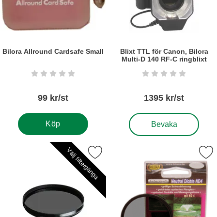
Bilora Allround Cardsafe Small
Blixt TTL för Canon, Bilora
Multi-D 140 RF-C ringblixt
Art. nr5369
Art. nr5910
Betyg: 0 stjärnor av 5
Betyg: 0 stjärnor a
99 kr/st
1395 kr/st
, Blixt TTL för Canon, Bil
Köp
Bevaka
Välj filtergänga
Markera cir.pol filter Bilora Low profile som favorit
Markera gråfilter Bilora N