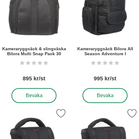
Kameraryggsäck & slingväska
Kameraryggsäck Bilora All
Bilora Multi Snap Pack 30
Season Adventure I
Art. nr5783
Art. nr5695
Betyg: 0 stjärnor av 5
Betyg: 0 stjärnor a
895 kr/st
995 kr/st
, Kameraryggsäck & slingväska Bilora Multi Snap Pack 3
, Kameraryggsäck Bilora 
Bevaka
Bevaka
Markera kameraväska Bilora B-star 10 som favorit
Markera kameraväska Bilora 