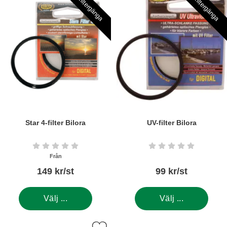
Välj filtergänga
Välj filtergänga
Star 4-filter Bilora
UV-filter Bilora
Art. nr5426
Art. nr5466
Betyg: 0 stjärnor av 5
Betyg: 0 stjärnor a
Från
149 kr/st
99 kr/st
Välj ...
Välj ...