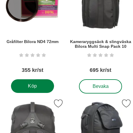
Gråfilter Bilora ND4 72mm
Kameraryggsäck & slingväska
Bilora Multi Snap Pack 10
Art. nr5385
Art. nr5782
Betyg: 0 stjärnor av 5
Betyg: 0 stjärnor a
355 kr/st
695 kr/st
, Kameraryggsäck & sling
Köp
Bevaka
meraryggsäck & slingväska Bilora Multi Snap Pack 30 som favo
Markera kameraryggsäck Bilora All S